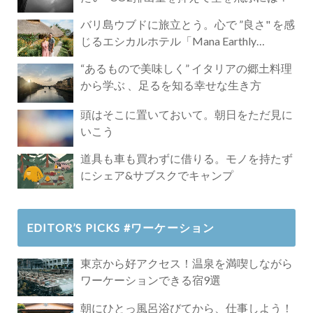
バリ島ウブドに旅立とう。心で ”良さ" を感
じるエシカルホテル「Mana Earthly
Paradise」
“あるもので美味しく” イタリアの郷土料理
から学ぶ 、足るを知る幸せな生き方
頭はそこに置いておいて。朝日をただ見に
いこう
道具も車も買わずに借りる。モノを持たず
にシェア&サブスクでキャンプ
EDITOR’S PICKS #ワーケーション
東京から好アクセス！温泉を満喫しながら
ワーケーションできる宿9選
朝にひとっ風呂浴びてから、仕事しよう！