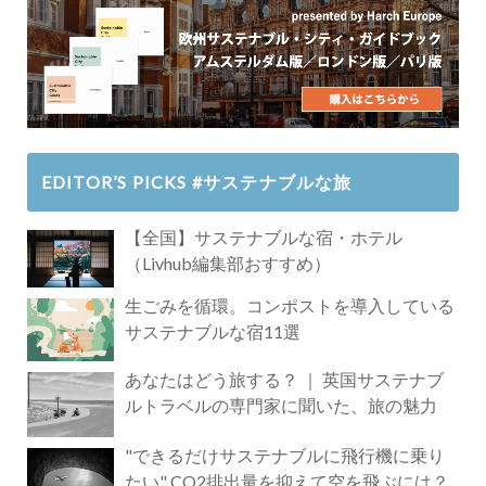
EDITOR’S PICKS #サステナブルな旅
【全国】サステナブルな宿・ホテル
（Livhub編集部おすすめ）
生ごみを循環。コンポストを導入している
サステナブルな宿11選
あなたはどう旅する？ ｜ 英国サステナブ
ルトラベルの専門家に聞いた、旅の魅力
"できるだけサステナブルに飛行機に乗り
たい" CO2排出量を抑えて空を飛ぶには？