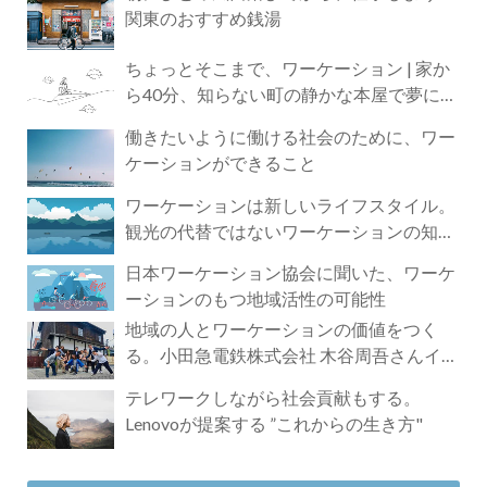
関東のおすすめ銭湯
ちょっとそこまで、ワーケーション | 家か
ら40分、知らない町の静かな本屋で夢に近
づく4時間の旅
働きたいように働ける社会のために、ワー
ケーションができること
ワーケーションは新しいライフスタイル。
観光の代替ではないワーケーションの知ら
れざる魅力
日本ワーケーション協会に聞いた、ワーケ
ーションのもつ地域活性の可能性
地域の人とワーケーションの価値をつく
る。小田急電鉄株式会社 木谷周吾さんイン
タビュー
テレワークしながら社会貢献もする。
Lenovoが提案する ”これからの生き方"