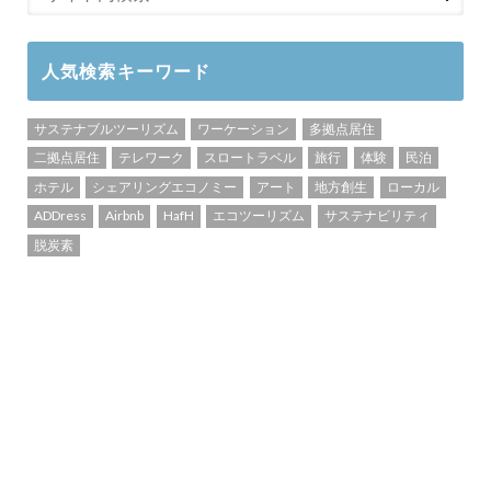
人気検索キーワード
サステナブルツーリズム
ワーケーション
多拠点居住
二拠点居住
テレワーク
スロートラベル
旅行
体験
民泊
ホテル
シェアリングエコノミー
アート
地方創生
ローカル
ADDress
Airbnb
HafH
エコツーリズム
サステナビリティ
脱炭素