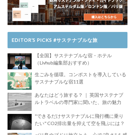
EDITOR’S PICKS #サステナブルな旅
【全国】サステナブルな宿・ホテル
（Livhub編集部おすすめ）
生ごみを循環。コンポストを導入している
サステナブルな宿11選
あなたはどう旅する？ ｜ 英国サステナブ
ルトラベルの専門家に聞いた、旅の魅力
"できるだけサステナブルに飛行機に乗り
たい" CO2排出量を抑えて空を飛ぶには？
バリ島ウブドに旅立とう。心で ”良さ" を感