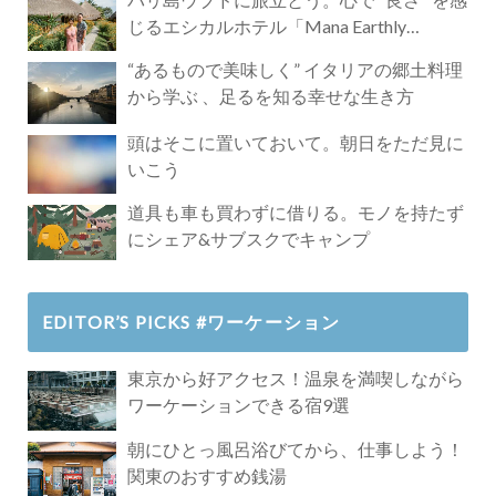
じるエシカルホテル「Mana Earthly
Paradise」
“あるもので美味しく” イタリアの郷土料理
から学ぶ 、足るを知る幸せな生き方
頭はそこに置いておいて。朝日をただ見に
いこう
道具も車も買わずに借りる。モノを持たず
にシェア&サブスクでキャンプ
EDITOR’S PICKS #ワーケーション
東京から好アクセス！温泉を満喫しながら
ワーケーションできる宿9選
朝にひとっ風呂浴びてから、仕事しよう！
関東のおすすめ銭湯