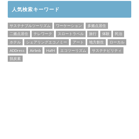
人気検索キーワード
サステナブルツーリズム
ワーケーション
多拠点居住
二拠点居住
テレワーク
スロートラベル
旅行
体験
民泊
ホテル
シェアリングエコノミー
アート
地方創生
ローカル
ADDress
Airbnb
HafH
エコツーリズム
サステナビリティ
脱炭素