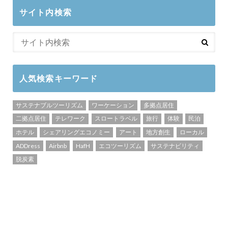
サイト内検索
人気検索キーワード
サステナブルツーリズム
ワーケーション
多拠点居住
二拠点居住
テレワーク
スロートラベル
旅行
体験
民泊
ホテル
シェアリングエコノミー
アート
地方創生
ローカル
ADDress
Airbnb
HafH
エコツーリズム
サステナビリティ
脱炭素