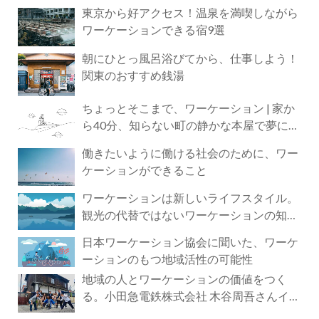
東京から好アクセス！温泉を満喫しながら
ワーケーションできる宿9選
朝にひとっ風呂浴びてから、仕事しよう！
関東のおすすめ銭湯
ちょっとそこまで、ワーケーション | 家か
ら40分、知らない町の静かな本屋で夢に近
づく4時間の旅
働きたいように働ける社会のために、ワー
ケーションができること
ワーケーションは新しいライフスタイル。
観光の代替ではないワーケーションの知ら
れざる魅力
日本ワーケーション協会に聞いた、ワーケ
ーションのもつ地域活性の可能性
地域の人とワーケーションの価値をつく
る。小田急電鉄株式会社 木谷周吾さんイン
タビュー