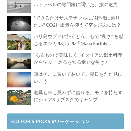
ルトラベルの専門家に聞いた、旅の魅力
"できるだけサステナブルに飛行機に乗り
たい" CO2排出量を抑えて空を飛ぶには？
バリ島ウブドに旅立とう。心で ”良さ" を感
じるエシカルホテル「Mana Earthly
Paradise」
“あるもので美味しく” イタリアの郷土料理
から学ぶ 、足るを知る幸せな生き方
頭はそこに置いておいて。朝日をただ見に
いこう
道具も車も買わずに借りる。モノを持たず
にシェア&サブスクでキャンプ
EDITOR’S PICKS #ワーケーション