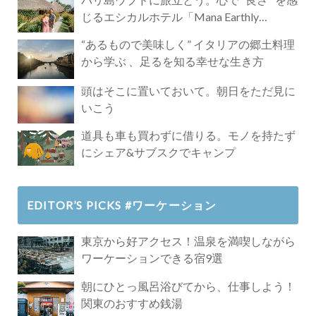
じるエシカルホテル「Mana Earthly
Paradise」
“あるもので美味しく” イタリアの郷土料理
から学ぶ 、足るを知る幸せな生き方
頭はそこに置いておいて。朝日をただ見に
いこう
道具も車も買わずに借りる。モノを持たず
にシェア&サブスクでキャンプ
EDITOR’S PICKS #ワーケーション
東京から好アクセス！温泉を満喫しながら
ワーケーションできる宿9選
朝にひとっ風呂浴びてから、仕事しよう！
関東のおすすめ銭湯