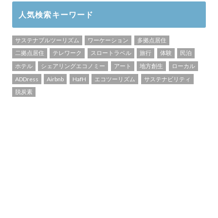
人気検索キーワード
サステナブルツーリズム
ワーケーション
多拠点居住
二拠点居住
テレワーク
スロートラベル
旅行
体験
民泊
ホテル
シェアリングエコノミー
アート
地方創生
ローカル
ADDress
Airbnb
HafH
エコツーリズム
サステナビリティ
脱炭素