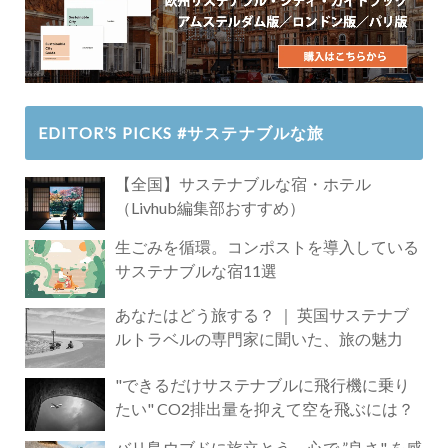
EDITOR’S PICKS #サステナブルな旅
【全国】サステナブルな宿・ホテル
（Livhub編集部おすすめ）
生ごみを循環。コンポストを導入している
サステナブルな宿11選
あなたはどう旅する？ ｜ 英国サステナブ
ルトラベルの専門家に聞いた、旅の魅力
"できるだけサステナブルに飛行機に乗り
たい" CO2排出量を抑えて空を飛ぶには？
バリ島ウブドに旅立とう。心で ”良さ" を感