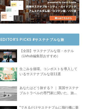
EDITOR’S PICKS #サステナブルな旅
【全国】サステナブルな宿・ホテル
（Livhub編集部おすすめ）
生ごみを循環。コンポストを導入して
いるサステナブルな宿11選
あなたはどう旅する？ ｜ 英国サステナ
ブルトラベルの専門家に聞いた、旅の
魅力
"できるだけサステナブルに飛行機に乗