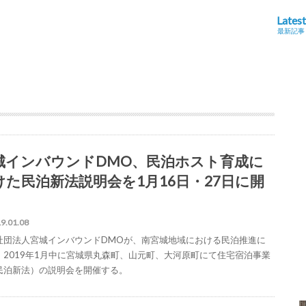
Latest
最新記事
城インバウンドDMO、民泊ホスト育成に
けた民泊新法説明会を1月16日・27日に開
9.01.08
社団法人宮城インバウンドDMOが、南宮城地域における民泊推進に
、2019年1月中に宮城県丸森町、山元町、大河原町にて住宅宿泊事業
民泊新法）の説明会を開催する。