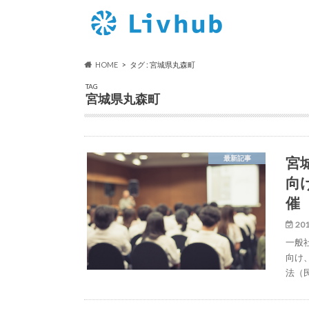
HOME
タグ : 宮城県丸森町
TAG
宮城県丸森町
宮
最新記事
向
催
201
一般
向け
法（