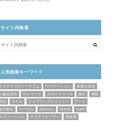
サイト内検索
人気検索キーワード
サステナブルツーリズム
ワーケーション
多拠点居住
二拠点居住
テレワーク
スロートラベル
旅行
体験
民泊
ホテル
シェアリングエコノミー
アート
地方創生
ローカル
ADDress
Airbnb
HafH
エコツーリズム
サステナビリティ
脱炭素