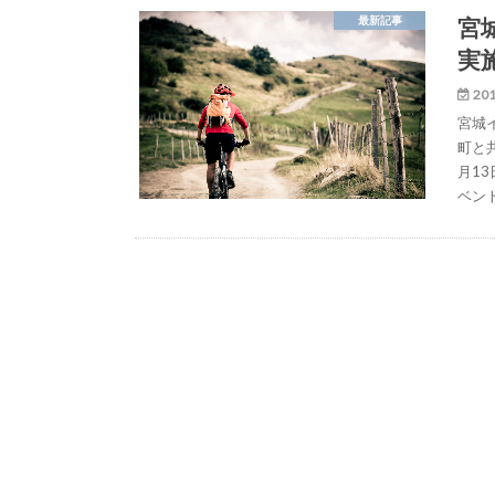
宮
最新記事
実
201
宮城
町と
月1
ベン