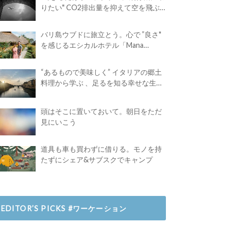
りたい" CO2排出量を抑えて空を飛ぶ
には？
バリ島ウブドに旅立とう。心で ”良さ"
を感じるエシカルホテル「Mana
Earthly Paradise」
“あるもので美味しく” イタリアの郷土
料理から学ぶ 、足るを知る幸せな生き
方
頭はそこに置いておいて。朝日をただ
見にいこう
道具も車も買わずに借りる。モノを持
たずにシェア&サブスクでキャンプ
EDITOR’S PICKS #ワーケーション