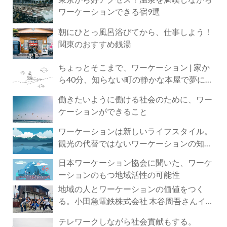
ワーケーションできる宿9選
朝にひとっ風呂浴びてから、仕事しよう！
関東のおすすめ銭湯
ちょっとそこまで、ワーケーション | 家か
ら40分、知らない町の静かな本屋で夢に近
づく4時間の旅
働きたいように働ける社会のために、ワー
ケーションができること
ワーケーションは新しいライフスタイル。
観光の代替ではないワーケーションの知ら
れざる魅力
日本ワーケーション協会に聞いた、ワーケ
ーションのもつ地域活性の可能性
地域の人とワーケーションの価値をつく
る。小田急電鉄株式会社 木谷周吾さんイン
タビュー
テレワークしながら社会貢献もする。