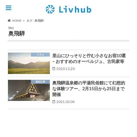
HOME
タグ : 奥飛騨
TAG
奥飛騨
コラム
里山にひっそりと佇む小さなお宿10選
– おすすめのオーベルジュ、古民家等
2023.12.20
最新記事
奥飛騨温泉郷の平湯民俗館にて幻想的
な体験ツアー、2月15日から25日まで
開催
2021.02.04