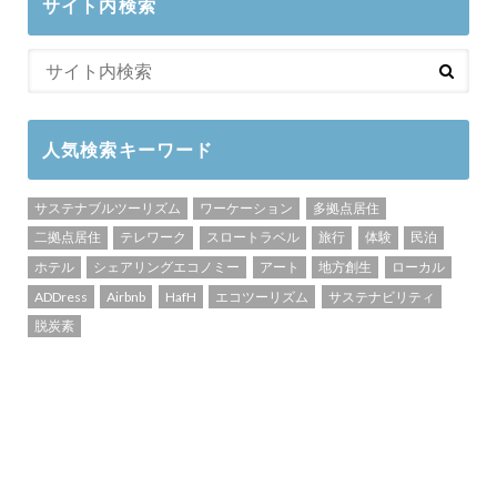
サイト内検索
人気検索キーワード
サステナブルツーリズム
ワーケーション
多拠点居住
二拠点居住
テレワーク
スロートラベル
旅行
体験
民泊
ホテル
シェアリングエコノミー
アート
地方創生
ローカル
ADDress
Airbnb
HafH
エコツーリズム
サステナビリティ
脱炭素