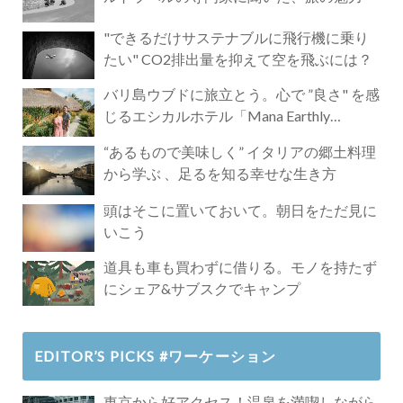
"できるだけサステナブルに飛行機に乗り
たい" CO2排出量を抑えて空を飛ぶには？
バリ島ウブドに旅立とう。心で ”良さ" を感
じるエシカルホテル「Mana Earthly
Paradise」
“あるもので美味しく” イタリアの郷土料理
から学ぶ 、足るを知る幸せな生き方
頭はそこに置いておいて。朝日をただ見に
いこう
道具も車も買わずに借りる。モノを持たず
にシェア&サブスクでキャンプ
EDITOR’S PICKS #ワーケーション
東京から好アクセス！温泉を満喫しながら