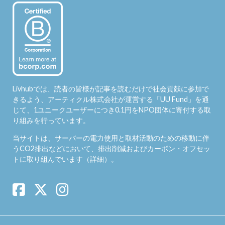
Livhubでは、読者の皆様が記事を読むだけで社会貢献に参加で
きるよう、アーティクル株式会社が運営する「
UU Fund
」を通
じて、1ユニークユーザーにつき0.1円をNPO団体に寄付する取
り組みを行っています。
当サイトは、サーバーの電力使用と取材活動のための移動に伴
うCO2排出などにおいて、排出削減およびカーボン・オフセッ
トに取り組んでいます（
詳細
）。