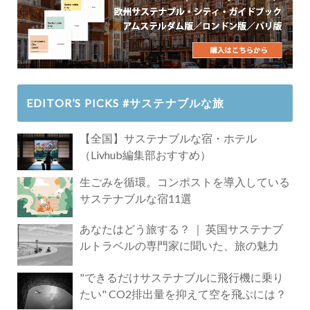
EDITOR’S PICKS #サステナブルな旅
【全国】サステナブルな宿・ホテル
（Livhub編集部おすすめ）
生ごみを循環。コンポストを導入している
サステナブルな宿11選
あなたはどう旅する？ ｜ 英国サステナブ
ルトラベルの専門家に聞いた、旅の魅力
"できるだけサステナブルに飛行機に乗り
たい" CO2排出量を抑えて空を飛ぶには？