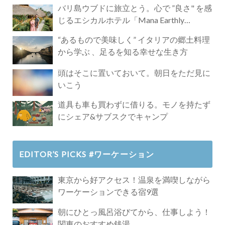
バリ島ウブドに旅立とう。心で ”良さ" を感
じるエシカルホテル「Mana Earthly
Paradise」
“あるもので美味しく” イタリアの郷土料理
から学ぶ 、足るを知る幸せな生き方
頭はそこに置いておいて。朝日をただ見に
いこう
道具も車も買わずに借りる。モノを持たず
にシェア&サブスクでキャンプ
EDITOR’S PICKS #ワーケーション
東京から好アクセス！温泉を満喫しながら
ワーケーションできる宿9選
朝にひとっ風呂浴びてから、仕事しよう！
関東のおすすめ銭湯