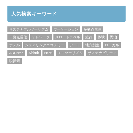
人気検索キーワード
サステナブルツーリズム
ワーケーション
多拠点居住
二拠点居住
テレワーク
スロートラベル
旅行
体験
民泊
ホテル
シェアリングエコノミー
アート
地方創生
ローカル
ADDress
Airbnb
HafH
エコツーリズム
サステナビリティ
脱炭素