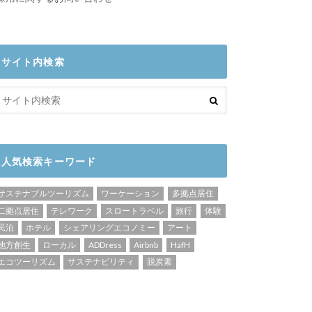
サイト内検索
人気検索キーワード
サステナブルツーリズム
ワーケーション
多拠点居住
二拠点居住
テレワーク
スロートラベル
旅行
体験
民泊
ホテル
シェアリングエコノミー
アート
地方創生
ローカル
ADDress
Airbnb
HafH
エコツーリズム
サステナビリティ
脱炭素