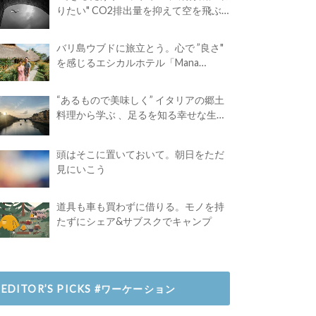
りたい" CO2排出量を抑えて空を飛ぶ
には？
バリ島ウブドに旅立とう。心で ”良さ"
を感じるエシカルホテル「Mana
Earthly Paradise」
“あるもので美味しく” イタリアの郷土
料理から学ぶ 、足るを知る幸せな生き
方
頭はそこに置いておいて。朝日をただ
見にいこう
道具も車も買わずに借りる。モノを持
たずにシェア&サブスクでキャンプ
EDITOR’S PICKS #ワーケーション