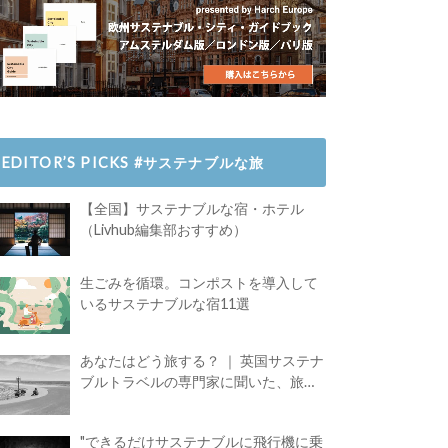
EDITOR’S PICKS #サステナブルな旅
【全国】サステナブルな宿・ホテル
（Livhub編集部おすすめ）
生ごみを循環。コンポストを導入して
いるサステナブルな宿11選
あなたはどう旅する？ ｜ 英国サステナ
ブルトラベルの専門家に聞いた、旅の
魅力
"できるだけサステナブルに飛行機に乗