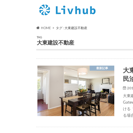
HOME
タグ : 大東建設不動産
TAG
大東建設不動産
大
最新記事
民
201
大東
Ga
ける
る場