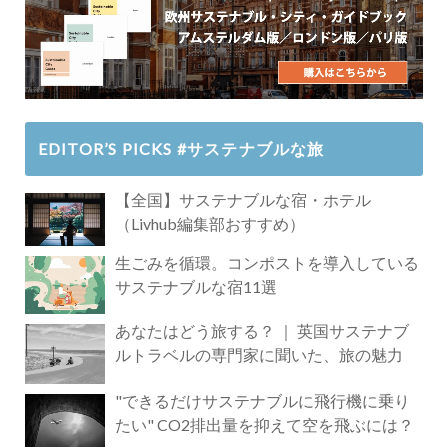
EDITOR’S PICKS #サステナブルな旅
【全国】サステナブルな宿・ホテル
（Livhub編集部おすすめ）
生ごみを循環。コンポストを導入している
サステナブルな宿11選
あなたはどう旅する？ ｜ 英国サステナブ
ルトラベルの専門家に聞いた、旅の魅力
"できるだけサステナブルに飛行機に乗り
たい" CO2排出量を抑えて空を飛ぶには？