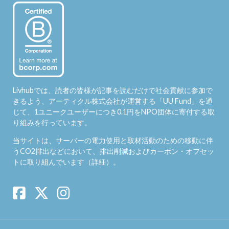
Livhubでは、読者の皆様が記事を読むだけで社会貢献に参加で
きるよう、アーティクル株式会社が運営する「
UU Fund
」を通
じて、1ユニークユーザーにつき0.1円をNPO団体に寄付する取
り組みを行っています。
当サイトは、サーバーの電力使用と取材活動のための移動に伴
うCO2排出などにおいて、排出削減およびカーボン・オフセッ
トに取り組んでいます（
詳細
）。