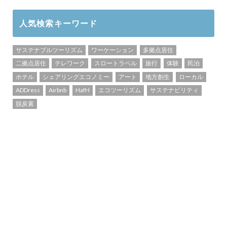
人気検索キーワード
サステナブルツーリズム
ワーケーション
多拠点居住
二拠点居住
テレワーク
スロートラベル
旅行
体験
民泊
ホテル
シェアリングエコノミー
アート
地方創生
ローカル
ADDress
Airbnb
HafH
エコツーリズム
サステナビリティ
脱炭素