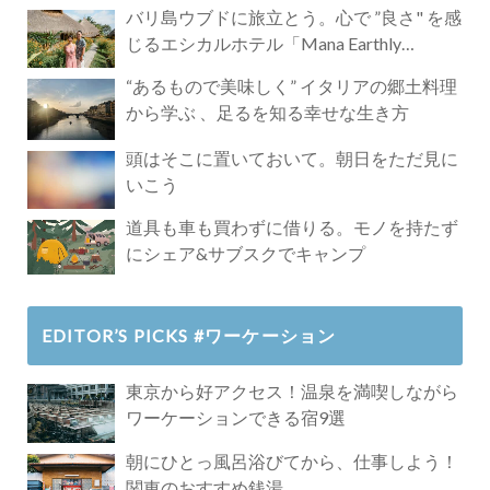
バリ島ウブドに旅立とう。心で ”良さ" を感
じるエシカルホテル「Mana Earthly
Paradise」
“あるもので美味しく” イタリアの郷土料理
から学ぶ 、足るを知る幸せな生き方
頭はそこに置いておいて。朝日をただ見に
いこう
道具も車も買わずに借りる。モノを持たず
にシェア&サブスクでキャンプ
EDITOR’S PICKS #ワーケーション
東京から好アクセス！温泉を満喫しながら
ワーケーションできる宿9選
朝にひとっ風呂浴びてから、仕事しよう！
関東のおすすめ銭湯