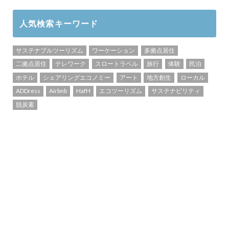
人気検索キーワード
サステナブルツーリズム
ワーケーション
多拠点居住
二拠点居住
テレワーク
スロートラベル
旅行
体験
民泊
ホテル
シェアリングエコノミー
アート
地方創生
ローカル
ADDress
Airbnb
HafH
エコツーリズム
サステナビリティ
脱炭素