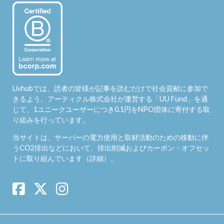
Livhubでは、読者の皆様が記事を読むだけで社会貢献に参加で
きるよう、アーティクル株式会社が運営する「
UU Fund
」を通
じて、1ユニークユーザーにつき0.1円をNPO団体に寄付する取
り組みを行っています。
当サイトは、サーバーの電力使用と取材活動のための移動に伴
うCO2排出などにおいて、排出削減およびカーボン・オフセッ
トに取り組んでいます（
詳細
）。