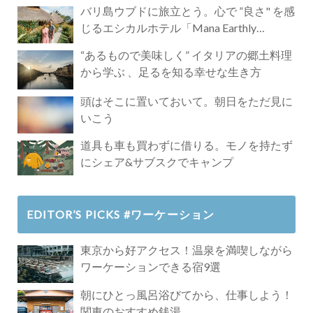
バリ島ウブドに旅立とう。心で ”良さ" を感
じるエシカルホテル「Mana Earthly
Paradise」
“あるもので美味しく” イタリアの郷土料理
から学ぶ 、足るを知る幸せな生き方
頭はそこに置いておいて。朝日をただ見に
いこう
道具も車も買わずに借りる。モノを持たず
にシェア&サブスクでキャンプ
EDITOR’S PICKS #ワーケーション
東京から好アクセス！温泉を満喫しながら
ワーケーションできる宿9選
朝にひとっ風呂浴びてから、仕事しよう！
関東のおすすめ銭湯