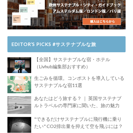
EDITOR’S PICKS #サステナブルな旅
【全国】サステナブルな宿・ホテル
（Livhub編集部おすすめ）
生ごみを循環。コンポストを導入している
サステナブルな宿11選
あなたはどう旅する？ ｜ 英国サステナブ
ルトラベルの専門家に聞いた、旅の魅力
"できるだけサステナブルに飛行機に乗り
たい" CO2排出量を抑えて空を飛ぶには？