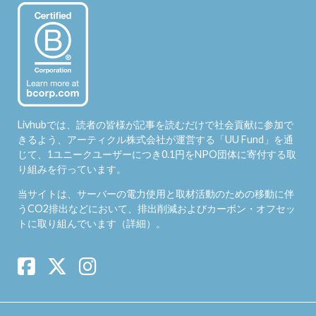
Livhubでは、読者の皆様が記事を読むだけで社会貢献に参加で
きるよう、アーティクル株式会社が運営する「
UU Fund
」を通
じて、1ユニークユーザーにつき0.1円をNPO団体に寄付する取
り組みを行っています。
当サイトは、サーバーの電力使用と取材活動のための移動に伴
うCO2排出などにおいて、排出削減およびカーボン・オフセッ
トに取り組んでいます（
詳細
）。