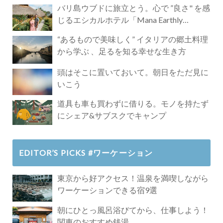
バリ島ウブドに旅立とう。心で ”良さ" を感
じるエシカルホテル「Mana Earthly
Paradise」
“あるもので美味しく” イタリアの郷土料理
から学ぶ 、足るを知る幸せな生き方
頭はそこに置いておいて。朝日をただ見に
いこう
道具も車も買わずに借りる。モノを持たず
にシェア&サブスクでキャンプ
EDITOR’S PICKS #ワーケーション
東京から好アクセス！温泉を満喫しながら
ワーケーションできる宿9選
朝にひとっ風呂浴びてから、仕事しよう！
関東のおすすめ銭湯