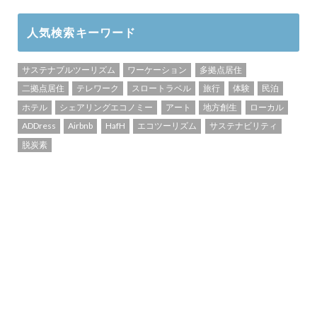
人気検索キーワード
サステナブルツーリズム
ワーケーション
多拠点居住
二拠点居住
テレワーク
スロートラベル
旅行
体験
民泊
ホテル
シェアリングエコノミー
アート
地方創生
ローカル
ADDress
Airbnb
HafH
エコツーリズム
サステナビリティ
脱炭素