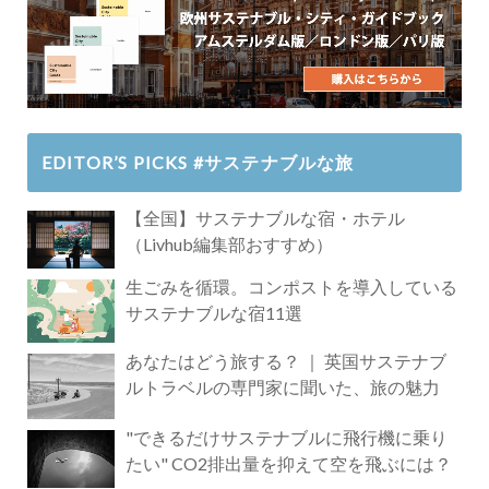
EDITOR’S PICKS #サステナブルな旅
【全国】サステナブルな宿・ホテル
（Livhub編集部おすすめ）
生ごみを循環。コンポストを導入している
サステナブルな宿11選
あなたはどう旅する？ ｜ 英国サステナブ
ルトラベルの専門家に聞いた、旅の魅力
"できるだけサステナブルに飛行機に乗り
たい" CO2排出量を抑えて空を飛ぶには？