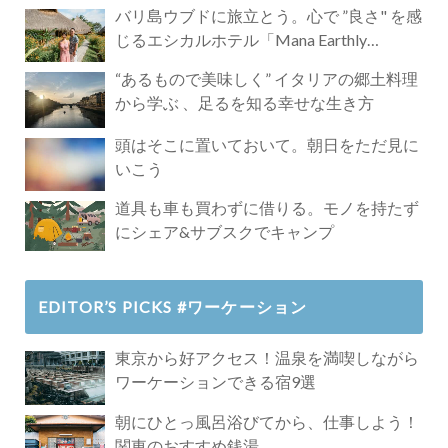
バリ島ウブドに旅立とう。心で ”良さ" を感
じるエシカルホテル「Mana Earthly
Paradise」
“あるもので美味しく” イタリアの郷土料理
から学ぶ 、足るを知る幸せな生き方
頭はそこに置いておいて。朝日をただ見に
いこう
道具も車も買わずに借りる。モノを持たず
にシェア&サブスクでキャンプ
EDITOR’S PICKS #ワーケーション
東京から好アクセス！温泉を満喫しながら
ワーケーションできる宿9選
朝にひとっ風呂浴びてから、仕事しよう！
関東のおすすめ銭湯