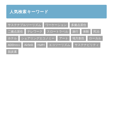
人気検索キーワード
サステナブルツーリズム
ワーケーション
多拠点居住
二拠点居住
テレワーク
スロートラベル
旅行
体験
民泊
ホテル
シェアリングエコノミー
アート
地方創生
ローカル
ADDress
Airbnb
HafH
エコツーリズム
サステナビリティ
脱炭素