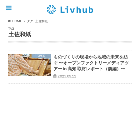
HOME
タグ : 土佐和紙
TAG
土佐和紙
コラム
ものづくりの現場から地域の未来を紡
ぐ 〜オープンファクトリーメディアツ
アー in 高知 取材レポート（前編）〜
2025.03.11