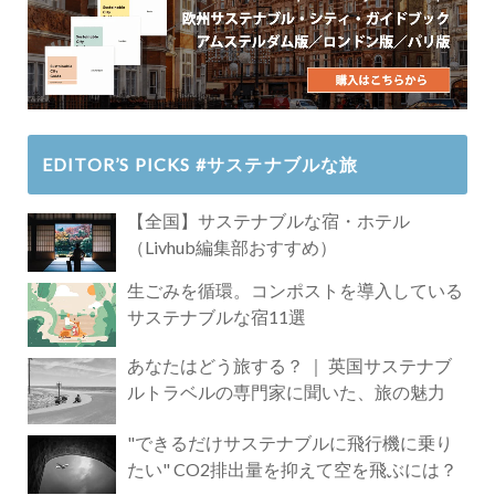
EDITOR’S PICKS #サステナブルな旅
【全国】サステナブルな宿・ホテル
（Livhub編集部おすすめ）
生ごみを循環。コンポストを導入している
サステナブルな宿11選
あなたはどう旅する？ ｜ 英国サステナブ
ルトラベルの専門家に聞いた、旅の魅力
"できるだけサステナブルに飛行機に乗り
たい" CO2排出量を抑えて空を飛ぶには？