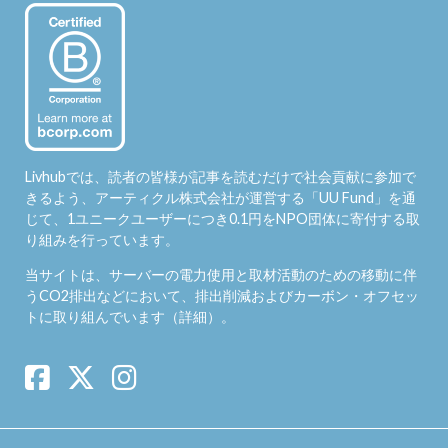
Livhubでは、読者の皆様が記事を読むだけで社会貢献に参加で
きるよう、アーティクル株式会社が運営する「
UU Fund
」を通
じて、1ユニークユーザーにつき0.1円をNPO団体に寄付する取
り組みを行っています。
当サイトは、サーバーの電力使用と取材活動のための移動に伴
うCO2排出などにおいて、排出削減およびカーボン・オフセッ
トに取り組んでいます（
詳細
）。