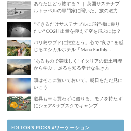
あなたはどう旅する？ ｜ 英国サステナブ
ルトラベルの専門家に聞いた、旅の魅力
"できるだけサステナブルに飛行機に乗り
たい" CO2排出量を抑えて空を飛ぶには？
バリ島ウブドに旅立とう。心で ”良さ" を感
じるエシカルホテル「Mana Earthly
Paradise」
“あるもので美味しく” イタリアの郷土料理
から学ぶ 、足るを知る幸せな生き方
頭はそこに置いておいて。朝日をただ見に
いこう
道具も車も買わずに借りる。モノを持たず
にシェア&サブスクでキャンプ
EDITOR’S PICKS #ワーケーション