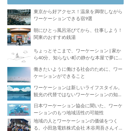
東京から好アクセス！温泉を満喫しながら
ワーケーションできる宿9選
朝にひとっ風呂浴びてから、仕事しよう！
関東のおすすめ銭湯
ちょっとそこまで、ワーケーション | 家か
ら40分、知らない町の静かな本屋で夢に近
づく4時間の旅
働きたいように働ける社会のために、ワー
ケーションができること
ワーケーションは新しいライフスタイル。
観光の代替ではないワーケーションの知ら
れざる魅力
日本ワーケーション協会に聞いた、ワーケ
ーションのもつ地域活性の可能性
地域の人とワーケーションの価値をつく
る。小田急電鉄株式会社 木谷周吾さんイン