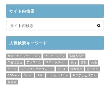
サイト内検索
人気検索キーワード
サステナブルツーリズム
ワーケーション
多拠点居住
二拠点居住
テレワーク
スロートラベル
旅行
体験
民泊
ホテル
シェアリングエコノミー
アート
地方創生
ローカル
ADDress
Airbnb
HafH
エコツーリズム
サステナビリティ
脱炭素