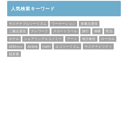
人気検索キーワード
サステナブルツーリズム
ワーケーション
多拠点居住
二拠点居住
テレワーク
スロートラベル
旅行
体験
民泊
ホテル
シェアリングエコノミー
アート
地方創生
ローカル
ADDress
Airbnb
HafH
エコツーリズム
サステナビリティ
脱炭素