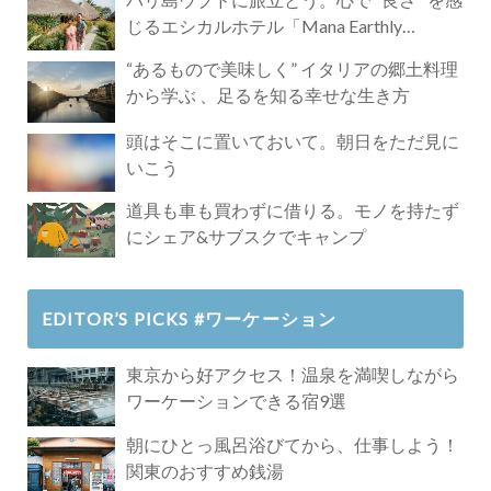
じるエシカルホテル「Mana Earthly
Paradise」
“あるもので美味しく” イタリアの郷土料理
から学ぶ 、足るを知る幸せな生き方
頭はそこに置いておいて。朝日をただ見に
いこう
道具も車も買わずに借りる。モノを持たず
にシェア&サブスクでキャンプ
EDITOR’S PICKS #ワーケーション
東京から好アクセス！温泉を満喫しながら
ワーケーションできる宿9選
朝にひとっ風呂浴びてから、仕事しよう！
関東のおすすめ銭湯