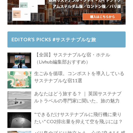
EDITOR’S PICKS #サステナブルな旅
【全国】サステナブルな宿・ホテル
（Livhub編集部おすすめ）
生ごみを循環。コンポストを導入している
サステナブルな宿11選
あなたはどう旅する？ ｜ 英国サステナブ
ルトラベルの専門家に聞いた、旅の魅力
"できるだけサステナブルに飛行機に乗り
たい" CO2排出量を抑えて空を飛ぶには？
バリ島ウブドに旅立とう。心で ”良さ" を感