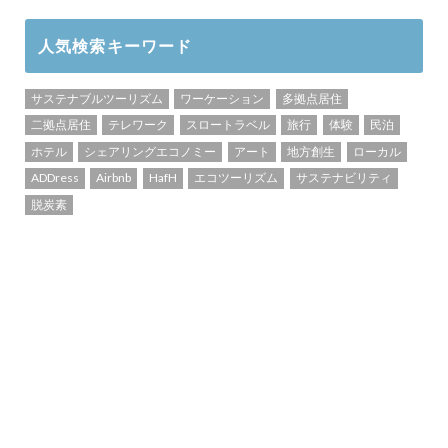
人気検索キーワード
サステナブルツーリズム
ワーケーション
多拠点居住
二拠点居住
テレワーク
スロートラベル
旅行
体験
民泊
ホテル
シェアリングエコノミー
アート
地方創生
ローカル
ADDress
Airbnb
HafH
エコツーリズム
サステナビリティ
脱炭素