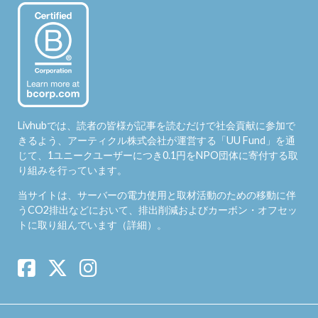
Livhubでは、読者の皆様が記事を読むだけで社会貢献に参加で
きるよう、アーティクル株式会社が運営する「
UU Fund
」を通
じて、1ユニークユーザーにつき0.1円をNPO団体に寄付する取
り組みを行っています。
当サイトは、サーバーの電力使用と取材活動のための移動に伴
うCO2排出などにおいて、排出削減およびカーボン・オフセッ
トに取り組んでいます（
詳細
）。