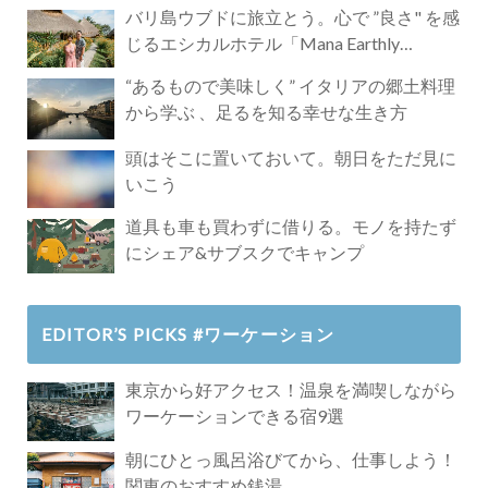
バリ島ウブドに旅立とう。心で ”良さ" を感
じるエシカルホテル「Mana Earthly
Paradise」
“あるもので美味しく” イタリアの郷土料理
から学ぶ 、足るを知る幸せな生き方
頭はそこに置いておいて。朝日をただ見に
いこう
道具も車も買わずに借りる。モノを持たず
にシェア&サブスクでキャンプ
EDITOR’S PICKS #ワーケーション
東京から好アクセス！温泉を満喫しながら
ワーケーションできる宿9選
朝にひとっ風呂浴びてから、仕事しよう！
関東のおすすめ銭湯