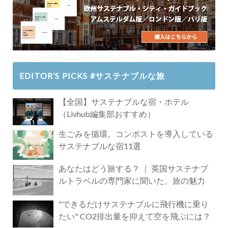
EDITOR’S PICKS #サステナブルな旅
【全国】サステナブルな宿・ホテル
（Livhub編集部おすすめ）
生ごみを循環。コンポストを導入している
サステナブルな宿11選
あなたはどう旅する？ ｜ 英国サステナブ
ルトラベルの専門家に聞いた、旅の魅力
"できるだけサステナブルに飛行機に乗り
たい" CO2排出量を抑えて空を飛ぶには？