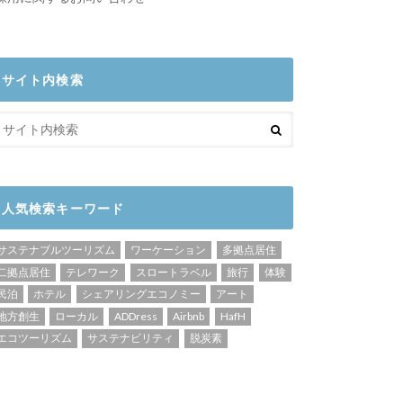
サイト内検索
人気検索キーワード
サステナブルツーリズム
ワーケーション
多拠点居住
二拠点居住
テレワーク
スロートラベル
旅行
体験
民泊
ホテル
シェアリングエコノミー
アート
地方創生
ローカル
ADDress
Airbnb
HafH
エコツーリズム
サステナビリティ
脱炭素