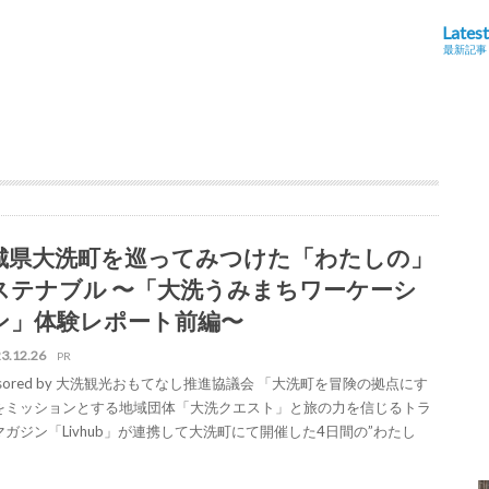
Latest
最新記事
城県大洗町を巡ってみつけた「わたしの」
ステナブル 〜「大洗うみまちワーケーシ
ン」体験レポート前編〜
3.12.26
PR
nsored by 大洗観光おもてなし推進協議会 「大洗町を冒険の拠点にす
をミッションとする地域団体「大洗クエスト」と旅の力を信じるトラ
マガジン「Livhub」が連携して大洗町にて開催した4日間の”わたし