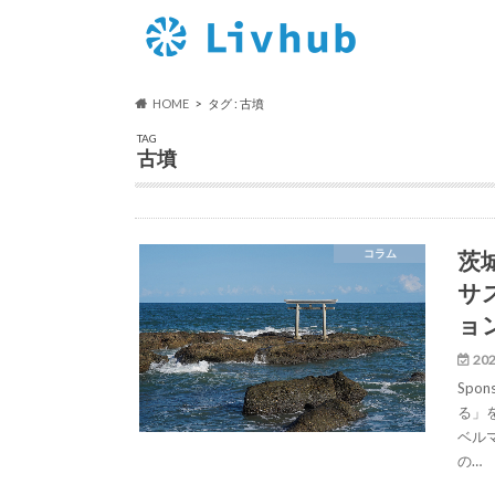
HOME
タグ : 古墳
TAG
古墳
茨
コラム
サ
ョ
202
Spo
る」
ベル
の…