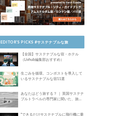
EDITOR’S PICKS #サステナブルな旅
【全国】サステナブルな宿・ホテル
（Livhub編集部おすすめ）
生ごみを循環。コンポストを導入して
いるサステナブルな宿11選
あなたはどう旅する？ ｜ 英国サステナ
ブルトラベルの専門家に聞いた、旅の
魅力
"できるだけサステナブルに飛行機に乗