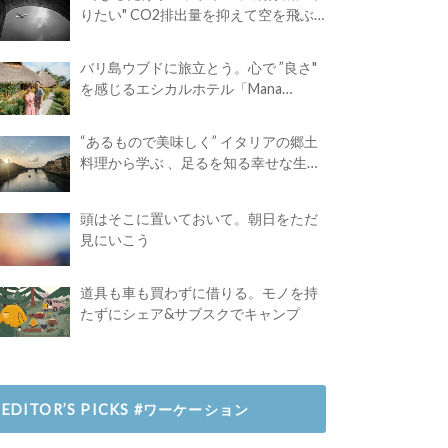
りたい" CO2排出量を抑えて空を飛ぶ
には？
バリ島ウブドに旅立とう。心で ”良さ"
を感じるエシカルホテル「Mana
Earthly Paradise」
“あるもので美味しく” イタリアの郷土
料理から学ぶ 、足るを知る幸せな生き
方
頭はそこに置いておいて。朝日をただ
見にいこう
道具も車も買わずに借りる。モノを持
たずにシェア&サブスクでキャンプ
EDITOR’S PICKS #ワーケーション