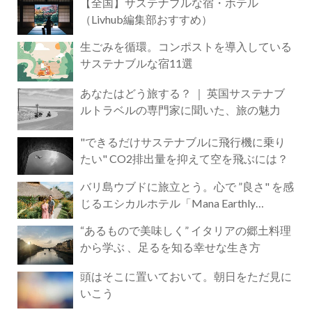
【全国】サステナブルな宿・ホテル
（Livhub編集部おすすめ）
生ごみを循環。コンポストを導入している
サステナブルな宿11選
あなたはどう旅する？ ｜ 英国サステナブ
ルトラベルの専門家に聞いた、旅の魅力
"できるだけサステナブルに飛行機に乗り
たい" CO2排出量を抑えて空を飛ぶには？
バリ島ウブドに旅立とう。心で ”良さ" を感
じるエシカルホテル「Mana Earthly
Paradise」
“あるもので美味しく” イタリアの郷土料理
から学ぶ 、足るを知る幸せな生き方
頭はそこに置いておいて。朝日をただ見に
いこう