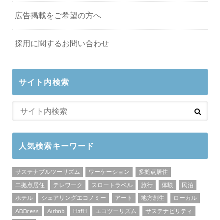
広告掲載をご希望の方へ
採用に関するお問い合わせ
サイト内検索
人気検索キーワード
サステナブルツーリズム
ワーケーション
多拠点居住
二拠点居住
テレワーク
スロートラベル
旅行
体験
民泊
ホテル
シェアリングエコノミー
アート
地方創生
ローカル
ADDress
Airbnb
HafH
エコツーリズム
サステナビリティ