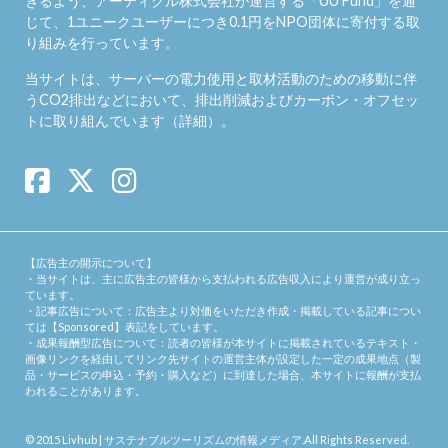
きるよう、アーティクル株式会社が運営する「
UU Fund
」を通
じて、1ユニークユーザーにつき0.1円をNPO団体に寄付する取
り組みを行っています。
当サイトは、サーバーの電力使用と取材活動のための移動に伴
うCO2排出などにおいて、排出削減およびカーボン・オフセッ
トに取り組んでいます（
詳細
）。
【広告主の開示について】
・当サイトは、主に広告主の皆様から支払われる広告収入により運営が成り立っ
ています。
・記事広告について：広告主より対価をいただき作成・掲載している記事につい
ては【Sponsored】表記をしています。
・成果報酬型広告について：読者の皆様が本サイトに掲載されているテキスト・
画像リンクを経由してリンク先サイトの運営主体が設定した一定の成果地点（製
品・サービスの申込・予約・購入など）に到達した場合、本サイトに報酬が支払
われることがあります。
© 2015
Livhub | サステナブルツーリズムの情報メディア
.All Rights Reserved.