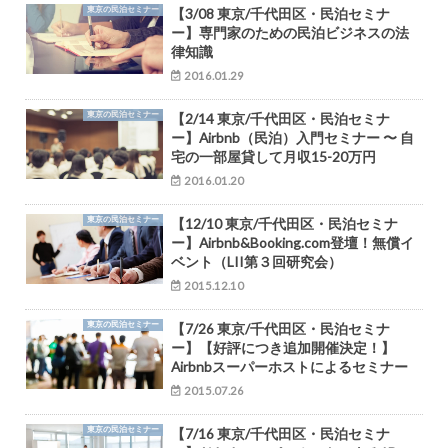
東京の民泊セミナー
【3/08 東京/千代田区・民泊セミナ
ー】専門家のための民泊ビジネスの法
律知識
2016.01.29
東京の民泊セミナー
【2/14 東京/千代田区・民泊セミナ
ー】Airbnb（民泊）入門セミナー 〜 自
宅の一部屋貸して月収15-20万円
2016.01.20
東京の民泊セミナー
【12/10 東京/千代田区・民泊セミナ
ー】Airbnb&Booking.com登壇！無償イ
ベント（LII第３回研究会）
2015.12.10
東京の民泊セミナー
【7/26 東京/千代田区・民泊セミナ
ー】【好評につき追加開催決定！】
Airbnbスーパーホストによるセミナー
2015.07.26
東京の民泊セミナー
【7/16 東京/千代田区・民泊セミナ