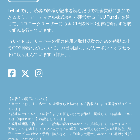
Livhubでは、読者の皆様が記事を読むだけで社会貢献に参加で
きるよう、アーティクル株式会社が運営する「
UU Fund
」を通
じて、1ユニークユーザーにつき0.1円をNPO団体に寄付する取
り組みを行っています。
当サイトは、サーバーの電力使用と取材活動のための移動に伴
うCO2排出などにおいて、排出削減およびカーボン・オフセッ
トに取り組んでいます（
詳細
）。
【広告主の開示について】
・当サイトは、主に広告主の皆様から支払われる広告収入により運営が成り立っ
ています。
・記事広告について：広告主より対価をいただき作成・掲載している記事につい
ては【Sponsored】表記をしています。
・成果報酬型広告について：読者の皆様が本サイトに掲載されているテキスト・
画像リンクを経由してリンク先サイトの運営主体が設定した一定の成果地点（製
品・サービスの申込・予約・購入など）に到達した場合、本サイトに報酬が支払
われることがあります。