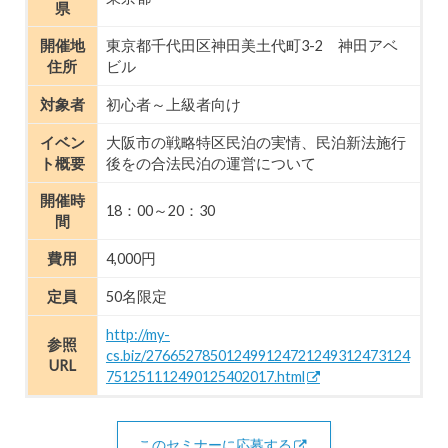
県
開催地
東京都千代田区神田美土代町3-2 神田アベ
住所
ビル
対象者
初心者～上級者向け
イベン
大阪市の戦略特区民泊の実情、民泊新法施行
ト概要
後をの合法民泊の運営について
開催時
18：00～20：30
間
費用
4,000円
定員
50名限定
http://my-
参照
cs.biz/276652785012499124721249312473124
URL
751251112490125402017.html
このセミナーに応募する