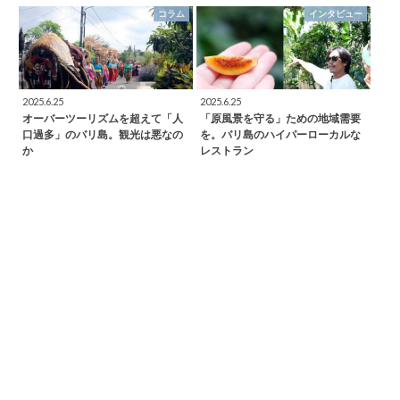
コラム
インタビュー
2025.6.25
2025.6.25
オーバーツーリズムを超えて「人
「原風景を守る」ための地域需要
口過多」のバリ島。観光は悪なの
を。バリ島のハイパーローカルな
か
レストラン