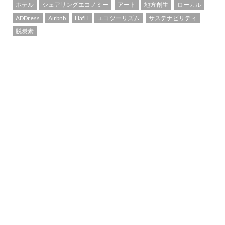
ホテル
シェアリングエコノミー
アート
地方創生
ローカル
ADDress
Airbnb
HafH
エコツーリズム
サステナビリティ
脱炭素