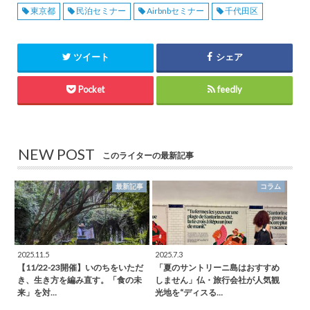
東京都
民泊セミナー
Airbnbセミナー
千代田区
ツイート
シェア
Pocket
feedly
NEW POST
このライターの最新記事
最新記事
コラム
2025.11.5
2025.7.3
【11/22-23開催】いのちをいただ
「夏のサントリーニ島はおすすめ
き、生き方を編み直す。「食の未
しません」仏・旅行会社が人気観
来」を対…
光地を“ディスる…