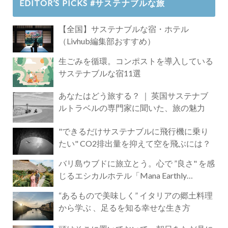
EDITOR’S PICKS #サステナブルな旅
【全国】サステナブルな宿・ホテル
（Livhub編集部おすすめ）
生ごみを循環。コンポストを導入している
サステナブルな宿11選
あなたはどう旅する？ ｜ 英国サステナブ
ルトラベルの専門家に聞いた、旅の魅力
"できるだけサステナブルに飛行機に乗り
たい" CO2排出量を抑えて空を飛ぶには？
バリ島ウブドに旅立とう。心で ”良さ" を感
じるエシカルホテル「Mana Earthly
Paradise」
“あるもので美味しく” イタリアの郷土料理
から学ぶ 、足るを知る幸せな生き方