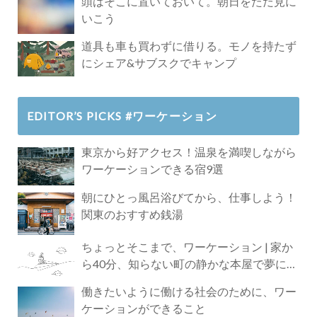
頭はそこに置いておいて。朝日をただ見に
いこう
道具も車も買わずに借りる。モノを持たず
にシェア&サブスクでキャンプ
EDITOR’S PICKS #ワーケーション
東京から好アクセス！温泉を満喫しながら
ワーケーションできる宿9選
朝にひとっ風呂浴びてから、仕事しよう！
関東のおすすめ銭湯
ちょっとそこまで、ワーケーション | 家か
ら40分、知らない町の静かな本屋で夢に近
づく4時間の旅
働きたいように働ける社会のために、ワー
ケーションができること