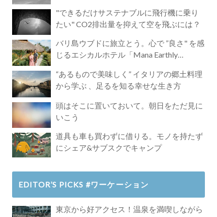
"できるだけサステナブルに飛行機に乗り
たい" CO2排出量を抑えて空を飛ぶには？
バリ島ウブドに旅立とう。心で ”良さ" を感
じるエシカルホテル「Mana Earthly
Paradise」
“あるもので美味しく” イタリアの郷土料理
から学ぶ 、足るを知る幸せな生き方
頭はそこに置いておいて。朝日をただ見に
いこう
道具も車も買わずに借りる。モノを持たず
にシェア&サブスクでキャンプ
EDITOR’S PICKS #ワーケーション
東京から好アクセス！温泉を満喫しながら