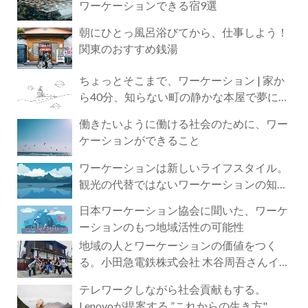
ワーケーションできる宿9選
朝にひとっ風呂浴びてから、仕事しよう！
関東のおすすめ銭湯
ちょっとそこまで、ワーケーション | 家か
ら40分、知らない町の静かな本屋で夢に近
づく4時間の旅
働きたいように働ける社会のために、ワー
ケーションができること
ワーケーションは新しいライフスタイル。
観光の代替ではないワーケーションの知ら
れざる魅力
日本ワーケーション協会に聞いた、ワーケ
ーションのもつ地域活性の可能性
地域の人とワーケーションの価値をつく
る。小田急電鉄株式会社 木谷周吾さんイン
タビュー
テレワークしながら社会貢献もする。
Lenovoが提案する ”これからの生き方"