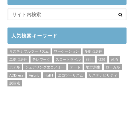
人気検索キーワード
サステナブルツーリズム
ワーケーション
多拠点居住
二拠点居住
テレワーク
スロートラベル
旅行
体験
民泊
ホテル
シェアリングエコノミー
アート
地方創生
ローカル
ADDress
Airbnb
HafH
エコツーリズム
サステナビリティ
脱炭素