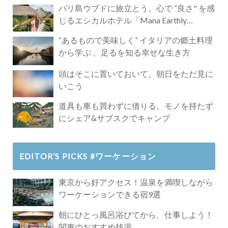
バリ島ウブドに旅立とう。心で ”良さ" を感
じるエシカルホテル「Mana Earthly
Paradise」
“あるもので美味しく” イタリアの郷土料理
から学ぶ 、足るを知る幸せな生き方
頭はそこに置いておいて。朝日をただ見に
いこう
道具も車も買わずに借りる。モノを持たず
にシェア&サブスクでキャンプ
EDITOR’S PICKS #ワーケーション
東京から好アクセス！温泉を満喫しながら
ワーケーションできる宿9選
朝にひとっ風呂浴びてから、仕事しよう！
関東のおすすめ銭湯