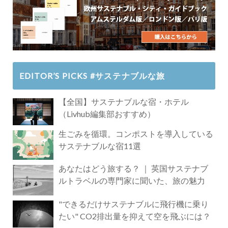
EDITOR’S PICKS #サステナブルな旅
【全国】サステナブルな宿・ホテル
（Livhub編集部おすすめ）
生ごみを循環。コンポストを導入している
サステナブルな宿11選
あなたはどう旅する？ ｜ 英国サステナブ
ルトラベルの専門家に聞いた、旅の魅力
"できるだけサステナブルに飛行機に乗り
たい" CO2排出量を抑えて空を飛ぶには？