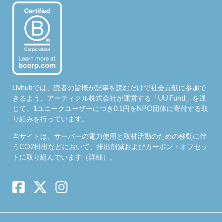
Livhubでは、読者の皆様が記事を読むだけで社会貢献に参加で
きるよう、アーティクル株式会社が運営する「
UU Fund
」を通
じて、1ユニークユーザーにつき0.1円をNPO団体に寄付する取
り組みを行っています。
当サイトは、サーバーの電力使用と取材活動のための移動に伴
うCO2排出などにおいて、排出削減およびカーボン・オフセッ
トに取り組んでいます（
詳細
）。