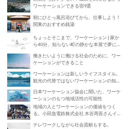
ワーケーションできる宿9選
朝にひとっ風呂浴びてから、仕事しよう！
関東のおすすめ銭湯
ちょっとそこまで、ワーケーション | 家か
ら40分、知らない町の静かな本屋で夢に近
づく4時間の旅
働きたいように働ける社会のために、ワー
ケーションができること
ワーケーションは新しいライフスタイル。
観光の代替ではないワーケーションの知ら
れざる魅力
日本ワーケーション協会に聞いた、ワーケ
ーションのもつ地域活性の可能性
地域の人とワーケーションの価値をつく
る。小田急電鉄株式会社 木谷周吾さんイン
タビュー
テレワークしながら社会貢献もする。