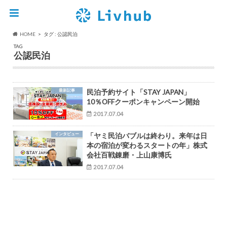
HOME
タグ : 公認民泊
TAG
公認民泊
最新記事
民泊予約サイト「STAY JAPAN」
10％OFFクーポンキャンペーン開始
2017.07.04
インタビュー
「ヤミ民泊バブルは終わり。来年は日
本の宿泊が変わるスタートの年」株式
会社百戦錬磨・上山康博氏
2017.07.04