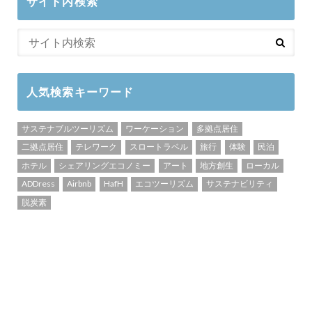
サイト内検索
人気検索キーワード
サステナブルツーリズム
ワーケーション
多拠点居住
二拠点居住
テレワーク
スロートラベル
旅行
体験
民泊
ホテル
シェアリングエコノミー
アート
地方創生
ローカル
ADDress
Airbnb
HafH
エコツーリズム
サステナビリティ
脱炭素