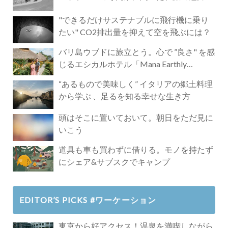
"できるだけサステナブルに飛行機に乗り
たい" CO2排出量を抑えて空を飛ぶには？
バリ島ウブドに旅立とう。心で ”良さ" を感
じるエシカルホテル「Mana Earthly
Paradise」
“あるもので美味しく” イタリアの郷土料理
から学ぶ 、足るを知る幸せな生き方
頭はそこに置いておいて。朝日をただ見に
いこう
道具も車も買わずに借りる。モノを持たず
にシェア&サブスクでキャンプ
EDITOR’S PICKS #ワーケーション
東京から好アクセス！温泉を満喫しながら