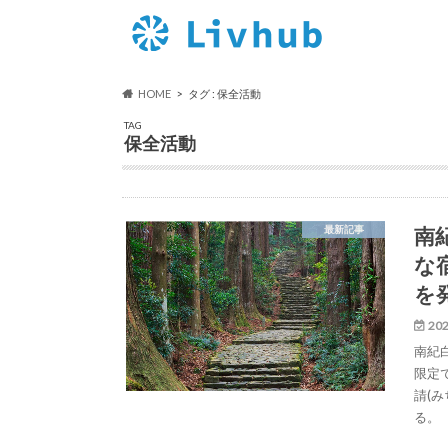
HOME
タグ : 保全活動
TAG
保全活動
南
最新記事
な
を
202
南紀白
限定
請(
る。