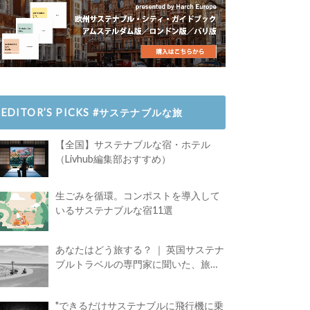
EDITOR’S PICKS #サステナブルな旅
【全国】サステナブルな宿・ホテル
（Livhub編集部おすすめ）
生ごみを循環。コンポストを導入して
いるサステナブルな宿11選
あなたはどう旅する？ ｜ 英国サステナ
ブルトラベルの専門家に聞いた、旅の
魅力
"できるだけサステナブルに飛行機に乗