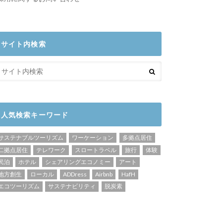
サイト内検索
人気検索キーワード
サステナブルツーリズム
ワーケーション
多拠点居住
二拠点居住
テレワーク
スロートラベル
旅行
体験
民泊
ホテル
シェアリングエコノミー
アート
地方創生
ローカル
ADDress
Airbnb
HafH
エコツーリズム
サステナビリティ
脱炭素