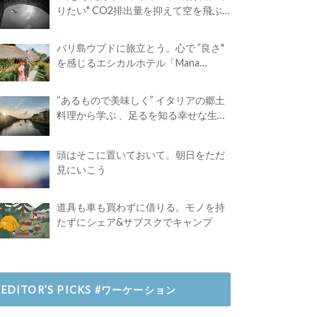
りたい" CO2排出量を抑えて空を飛ぶ
には？
バリ島ウブドに旅立とう。心で ”良さ"
を感じるエシカルホテル「Mana
Earthly Paradise」
“あるもので美味しく” イタリアの郷土
料理から学ぶ 、足るを知る幸せな生き
方
頭はそこに置いておいて。朝日をただ
見にいこう
道具も車も買わずに借りる。モノを持
たずにシェア&サブスクでキャンプ
EDITOR’S PICKS #ワーケーション