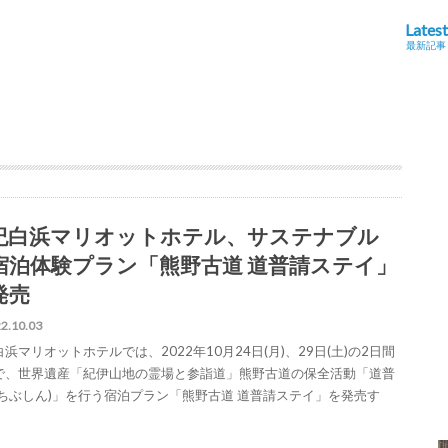
Latest
最新記事
紀白浜マリオットホテル、サステナブル
宿泊体験プラン「熊野古道 道普請ステイ」
発売
2.10.03
浜マリオットホテルでは、2022年10月24日(月)、29日(土)の2日間
で、世界遺産「紀伊山地の霊場と参詣道」熊野古道の保全活動「道普
みちぶしん)」を行う宿泊プラン「熊野古道 道普請ステイ」を発売す