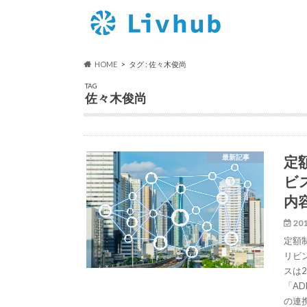
HOME
タグ : 佐々木俊尚
TAG
佐々木俊尚
定
最新記事
ビ
内
201
定額制
リビ
スは
「A
の連