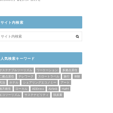
サイト内検索
人気検索キーワード
サステナブルツーリズム
ワーケーション
多拠点居住
二拠点居住
テレワーク
スロートラベル
旅行
体験
民泊
ホテル
シェアリングエコノミー
アート
地方創生
ローカル
ADDress
Airbnb
HafH
エコツーリズム
サステナビリティ
脱炭素