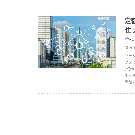
定
最新記事
住
へ
201
ソー
クス
グ(c
を公
開始