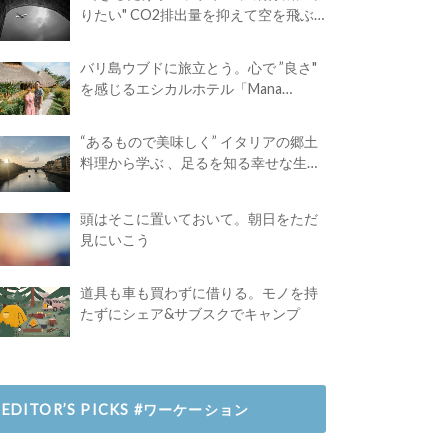
りたい" CO2排出量を抑えて空を飛ぶ
には？
バリ島ウブドに旅立とう。心で ”良さ"
を感じるエシカルホテル「Mana
Earthly Paradise」
“あるもので美味しく” イタリアの郷土
料理から学ぶ 、足るを知る幸せな生き
方
頭はそこに置いておいて。朝日をただ
見にいこう
道具も車も買わずに借りる。モノを持
たずにシェア&サブスクでキャンプ
EDITOR’S PICKS #ワーケーション