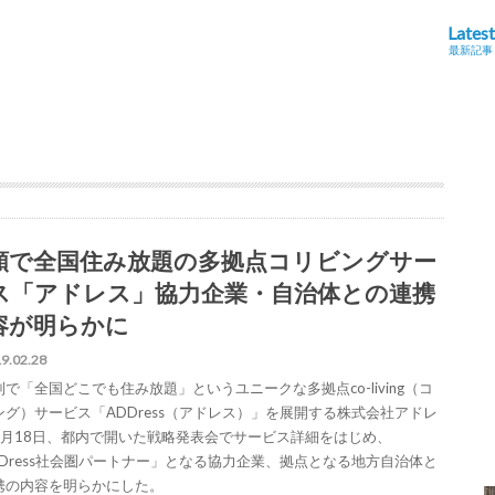
Latest
最新記事
額で全国住み放題の多拠点コリビングサー
ス「アドレス」協力企業・自治体との連携
容が明らかに
9.02.28
で「全国どこでも住み放題」というユニークな多拠点co-living（コ
ング）サービス「ADDress（アドレス）」を展開する株式会社アドレ
2月18日、都内で開いた戦略発表会でサービス詳細をはじめ、
DDress社会圏パートナー」となる協力企業、拠点となる地方自治体と
携の内容を明らかにした。