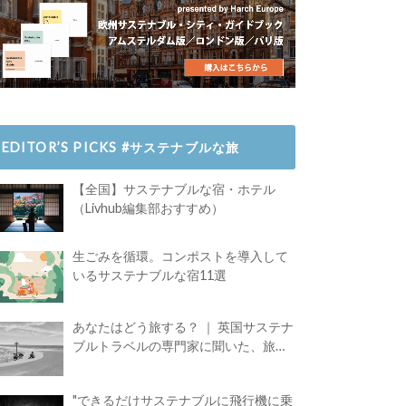
EDITOR’S PICKS #サステナブルな旅
【全国】サステナブルな宿・ホテル
（Livhub編集部おすすめ）
生ごみを循環。コンポストを導入して
いるサステナブルな宿11選
あなたはどう旅する？ ｜ 英国サステナ
ブルトラベルの専門家に聞いた、旅の
魅力
"できるだけサステナブルに飛行機に乗