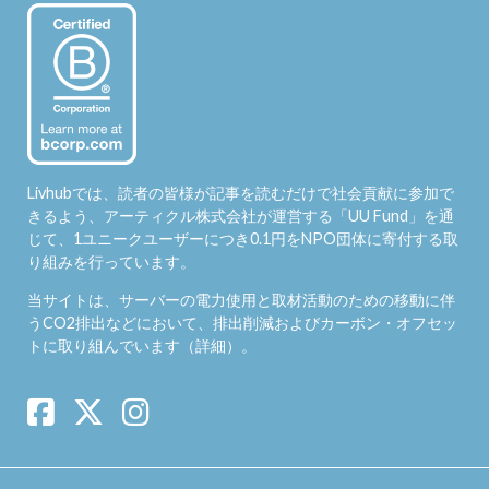
Livhubでは、読者の皆様が記事を読むだけで社会貢献に参加で
きるよう、アーティクル株式会社が運営する「
UU Fund
」を通
じて、1ユニークユーザーにつき0.1円をNPO団体に寄付する取
り組みを行っています。
当サイトは、サーバーの電力使用と取材活動のための移動に伴
うCO2排出などにおいて、排出削減およびカーボン・オフセッ
トに取り組んでいます（
詳細
）。