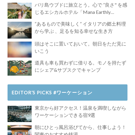
バリ島ウブドに旅立とう。心で ”良さ" を感
じるエシカルホテル「Mana Earthly
Paradise」
“あるもので美味しく” イタリアの郷土料理
から学ぶ 、足るを知る幸せな生き方
頭はそこに置いておいて。朝日をただ見に
いこう
道具も車も買わずに借りる。モノを持たず
にシェア&サブスクでキャンプ
EDITOR’S PICKS #ワーケーション
東京から好アクセス！温泉を満喫しながら
ワーケーションできる宿9選
朝にひとっ風呂浴びてから、仕事しよう！
関東のおすすめ銭湯