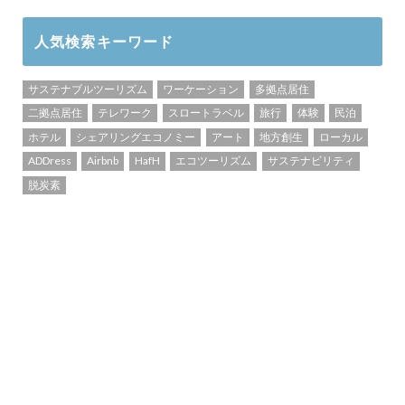
人気検索キーワード
サステナブルツーリズム
ワーケーション
多拠点居住
二拠点居住
テレワーク
スロートラベル
旅行
体験
民泊
ホテル
シェアリングエコノミー
アート
地方創生
ローカル
ADDress
Airbnb
HafH
エコツーリズム
サステナビリティ
脱炭素