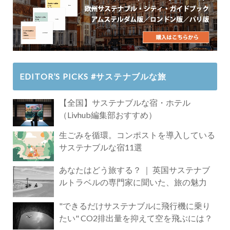
EDITOR’S PICKS #サステナブルな旅
【全国】サステナブルな宿・ホテル
（Livhub編集部おすすめ）
生ごみを循環。コンポストを導入している
サステナブルな宿11選
あなたはどう旅する？ ｜ 英国サステナブ
ルトラベルの専門家に聞いた、旅の魅力
"できるだけサステナブルに飛行機に乗り
たい" CO2排出量を抑えて空を飛ぶには？