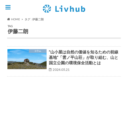
HOME
タグ : 伊藤二朗
TAG
伊藤二朗
コラム
”山小屋は自然の価値を知るための前線
基地”「雲ノ平山荘」が取り組む、山と
国立公園の環境保全活動とは
2024.05.21