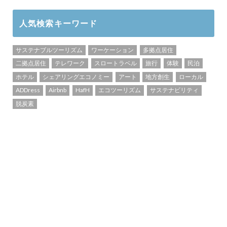
人気検索キーワード
サステナブルツーリズム
ワーケーション
多拠点居住
二拠点居住
テレワーク
スロートラベル
旅行
体験
民泊
ホテル
シェアリングエコノミー
アート
地方創生
ローカル
ADDress
Airbnb
HafH
エコツーリズム
サステナビリティ
脱炭素