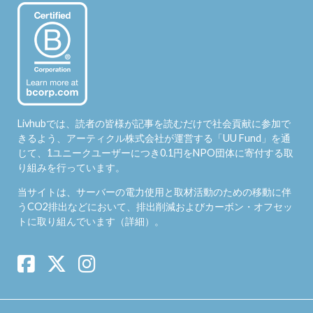
Livhubでは、読者の皆様が記事を読むだけで社会貢献に参加で
きるよう、アーティクル株式会社が運営する「
UU Fund
」を通
じて、1ユニークユーザーにつき0.1円をNPO団体に寄付する取
り組みを行っています。
当サイトは、サーバーの電力使用と取材活動のための移動に伴
うCO2排出などにおいて、排出削減およびカーボン・オフセッ
トに取り組んでいます（
詳細
）。