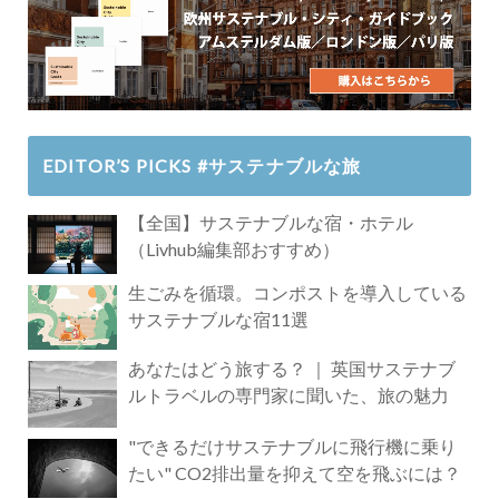
EDITOR’S PICKS #サステナブルな旅
【全国】サステナブルな宿・ホテル
（Livhub編集部おすすめ）
生ごみを循環。コンポストを導入している
サステナブルな宿11選
あなたはどう旅する？ ｜ 英国サステナブ
ルトラベルの専門家に聞いた、旅の魅力
"できるだけサステナブルに飛行機に乗り
たい" CO2排出量を抑えて空を飛ぶには？