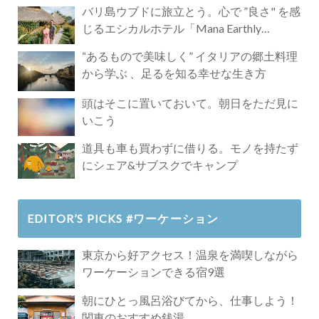
バリ島ウブドに旅立とう。心で ”良さ" を感
じるエシカルホテル「Mana Earthly
Paradise」
“あるもので美味しく” イタリアの郷土料理
から学ぶ 、足るを知る幸せな生き方
頭はそこに置いておいて。朝日をただ見に
いこう
道具も車も買わずに借りる。モノを持たず
にシェア&サブスクでキャンプ
EDITOR’S PICKS #ワーケーション
東京から好アクセス！温泉を満喫しながら
ワーケーションできる宿9選
朝にひとっ風呂浴びてから、仕事しよう！
関東のおすすめ銭湯