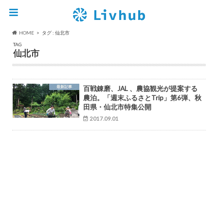
HOME
タグ : 仙北市
TAG
仙北市
最新記事
百戦錬磨、JAL 、農協観光が提案する
農泊。「週末ふるさとTrip」第6弾、秋
田県・仙北市特集公開
2017.09.01