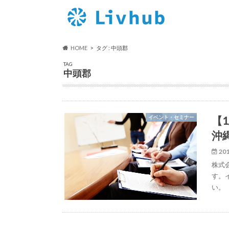
HOME
タグ : 中頭郡
TAG
中頭郡
【1
イベント・セミナー
沖
201
株式会
す。
い。