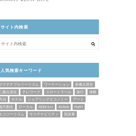
サイト内検索
人気検索キーワード
サステナブルツーリズム
ワーケーション
多拠点居住
二拠点居住
テレワーク
スロートラベル
旅行
体験
民泊
ホテル
シェアリングエコノミー
アート
地方創生
ローカル
ADDress
Airbnb
HafH
エコツーリズム
サステナビリティ
脱炭素