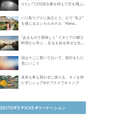
りたい" CO2排出量を抑えて空を飛ぶ
には？
バリ島ウブドに旅立とう。心で ”良さ"
を感じるエシカルホテル「Mana
Earthly Paradise」
“あるもので美味しく” イタリアの郷土
料理から学ぶ 、足るを知る幸せな生き
方
頭はそこに置いておいて。朝日をただ
見にいこう
道具も車も買わずに借りる。モノを持
たずにシェア&サブスクでキャンプ
EDITOR’S PICKS #ワーケーション