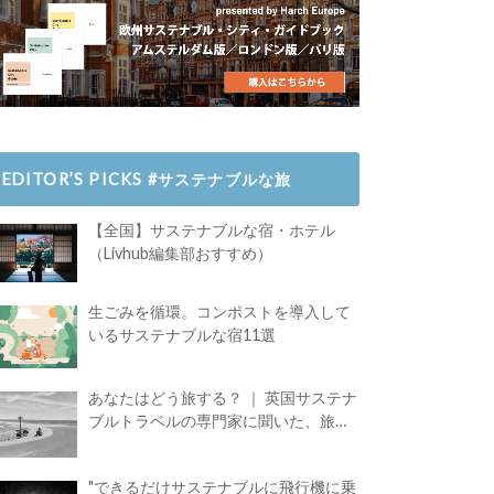
EDITOR’S PICKS #サステナブルな旅
【全国】サステナブルな宿・ホテル
（Livhub編集部おすすめ）
生ごみを循環。コンポストを導入して
いるサステナブルな宿11選
あなたはどう旅する？ ｜ 英国サステナ
ブルトラベルの専門家に聞いた、旅の
魅力
"できるだけサステナブルに飛行機に乗