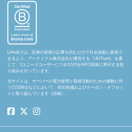
Livhubでは、読者の皆様が記事を読むだけで社会貢献に参加で
きるよう、アーティクル株式会社が運営する「
UU Fund
」を通
じて、1ユニークユーザーにつき0.1円をNPO団体に寄付する取
り組みを行っています。
当サイトは、サーバーの電力使用と取材活動のための移動に伴
うCO2排出などにおいて、排出削減およびカーボン・オフセッ
トに取り組んでいます（
詳細
）。