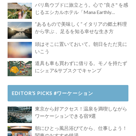
バリ島ウブドに旅立とう。心で ”良さ" を感
じるエシカルホテル「Mana Earthly
Paradise」
“あるもので美味しく” イタリアの郷土料理
から学ぶ 、足るを知る幸せな生き方
頭はそこに置いておいて。朝日をただ見に
いこう
道具も車も買わずに借りる。モノを持たず
にシェア&サブスクでキャンプ
EDITOR’S PICKS #ワーケーション
東京から好アクセス！温泉を満喫しながら
ワーケーションできる宿9選
朝にひとっ風呂浴びてから、仕事しよう！
関東のおすすめ銭湯