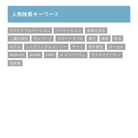
人気検索キーワード
サステナブルツーリズム
ワーケーション
多拠点居住
二拠点居住
テレワーク
スロートラベル
旅行
体験
民泊
ホテル
シェアリングエコノミー
アート
地方創生
ローカル
ADDress
Airbnb
HafH
エコツーリズム
サステナビリティ
脱炭素