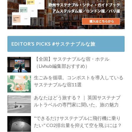
EDITOR’S PICKS #サステナブルな旅
【全国】サステナブルな宿・ホテル
（Livhub編集部おすすめ）
生ごみを循環。コンポストを導入している
サステナブルな宿11選
あなたはどう旅する？ ｜ 英国サステナブ
ルトラベルの専門家に聞いた、旅の魅力
"できるだけサステナブルに飛行機に乗り
たい" CO2排出量を抑えて空を飛ぶには？