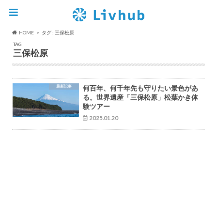
HOME
タグ : 三保松原
TAG
三保松原
最新記事
何百年、何千年先も守りたい景色があ
る。世界遺産「三保松原」松葉かき体
験ツアー
2025.01.20