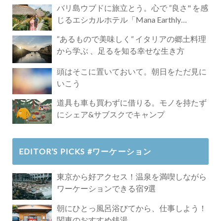
バリ島ウブドに旅立とう。心で ”良さ" を感
じるエシカルホテル「Mana Earthly
Paradise」
“あるもので美味しく” イタリアの郷土料理
から学ぶ 、足るを知る幸せな生き方
頭はそこに置いておいて。朝日をただ見に
いこう
道具も車も買わずに借りる。モノを持たず
にシェア&サブスクでキャンプ
EDITOR’S PICKS #ワーケーション
東京から好アクセス！温泉を満喫しながら
ワーケーションできる宿9選
朝にひとっ風呂浴びてから、仕事しよう！
関東のおすすめ銭湯