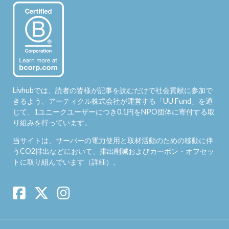
Livhubでは、読者の皆様が記事を読むだけで社会貢献に参加で
きるよう、アーティクル株式会社が運営する「
UU Fund
」を通
じて、1ユニークユーザーにつき0.1円をNPO団体に寄付する取
り組みを行っています。
当サイトは、サーバーの電力使用と取材活動のための移動に伴
うCO2排出などにおいて、排出削減およびカーボン・オフセッ
トに取り組んでいます（
詳細
）。