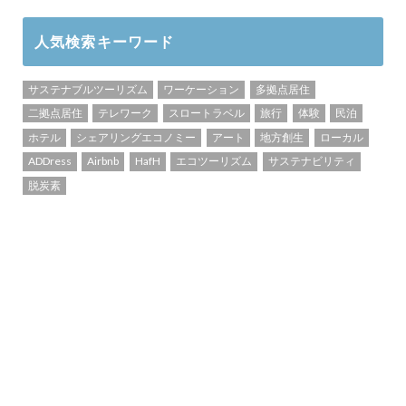
人気検索キーワード
サステナブルツーリズム
ワーケーション
多拠点居住
二拠点居住
テレワーク
スロートラベル
旅行
体験
民泊
ホテル
シェアリングエコノミー
アート
地方創生
ローカル
ADDress
Airbnb
HafH
エコツーリズム
サステナビリティ
脱炭素