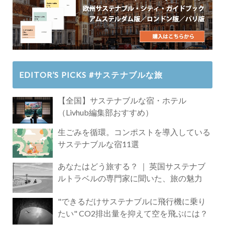
EDITOR’S PICKS #サステナブルな旅
【全国】サステナブルな宿・ホテル
（Livhub編集部おすすめ）
生ごみを循環。コンポストを導入している
サステナブルな宿11選
あなたはどう旅する？ ｜ 英国サステナブ
ルトラベルの専門家に聞いた、旅の魅力
"できるだけサステナブルに飛行機に乗り
たい" CO2排出量を抑えて空を飛ぶには？