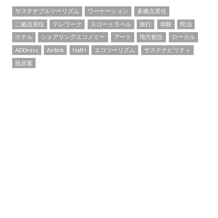
サステナブルツーリズム
ワーケーション
多拠点居住
二拠点居住
テレワーク
スロートラベル
旅行
体験
民泊
ホテル
シェアリングエコノミー
アート
地方創生
ローカル
ADDress
Airbnb
HafH
エコツーリズム
サステナビリティ
脱炭素