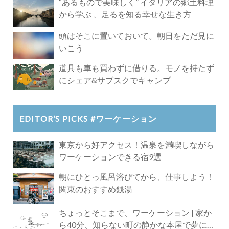
“あるもので美味しく” イタリアの郷土料理
から学ぶ 、足るを知る幸せな生き方
頭はそこに置いておいて。朝日をただ見に
いこう
道具も車も買わずに借りる。モノを持たず
にシェア&サブスクでキャンプ
EDITOR’S PICKS #ワーケーション
東京から好アクセス！温泉を満喫しながら
ワーケーションできる宿9選
朝にひとっ風呂浴びてから、仕事しよう！
関東のおすすめ銭湯
ちょっとそこまで、ワーケーション | 家か
ら40分、知らない町の静かな本屋で夢に近