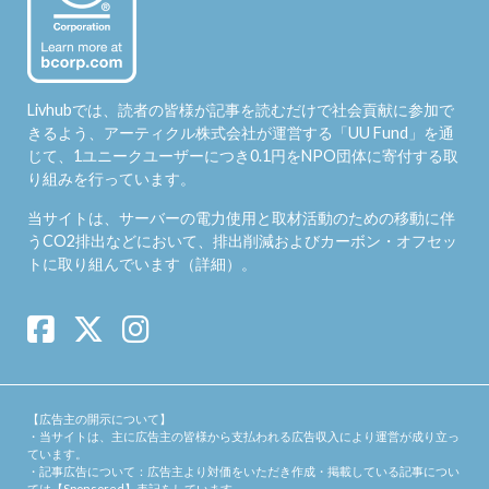
Livhubでは、読者の皆様が記事を読むだけで社会貢献に参加で
きるよう、アーティクル株式会社が運営する「
UU Fund
」を通
じて、1ユニークユーザーにつき0.1円をNPO団体に寄付する取
り組みを行っています。
当サイトは、サーバーの電力使用と取材活動のための移動に伴
うCO2排出などにおいて、排出削減およびカーボン・オフセッ
トに取り組んでいます（
詳細
）。
【広告主の開示について】
・当サイトは、主に広告主の皆様から支払われる広告収入により運営が成り立っ
ています。
・記事広告について：広告主より対価をいただき作成・掲載している記事につい
ては【Sponsored】表記をしています。