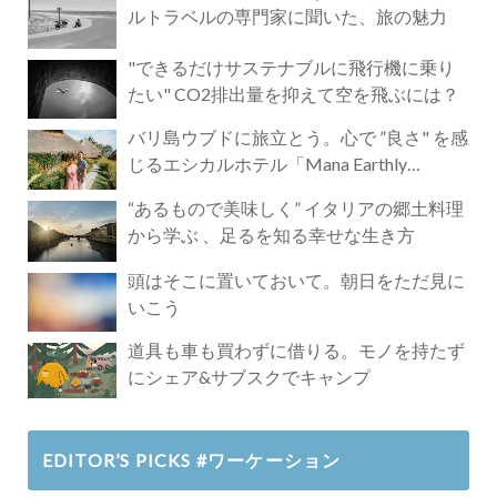
ルトラベルの専門家に聞いた、旅の魅力
"できるだけサステナブルに飛行機に乗り
たい" CO2排出量を抑えて空を飛ぶには？
バリ島ウブドに旅立とう。心で ”良さ" を感
じるエシカルホテル「Mana Earthly
Paradise」
“あるもので美味しく” イタリアの郷土料理
から学ぶ 、足るを知る幸せな生き方
頭はそこに置いておいて。朝日をただ見に
いこう
道具も車も買わずに借りる。モノを持たず
にシェア&サブスクでキャンプ
EDITOR’S PICKS #ワーケーション