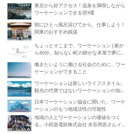
東京から好アクセス！温泉を満喫しながら
ワーケーションできる宿9選
朝にひとっ風呂浴びてから、仕事しよう！
関東のおすすめ銭湯
ちょっとそこまで、ワーケーション | 家か
ら40分、知らない町の静かな本屋で夢に近
づく4時間の旅
働きたいように働ける社会のために、ワー
ケーションができること
ワーケーションは新しいライフスタイル。
観光の代替ではないワーケーションの知ら
れざる魅力
日本ワーケーション協会に聞いた、ワーケ
ーションのもつ地域活性の可能性
地域の人とワーケーションの価値をつく
る。小田急電鉄株式会社 木谷周吾さんイン
タビュー