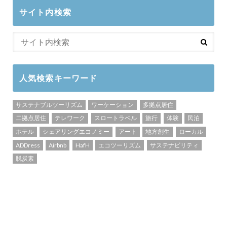
サイト内検索
人気検索キーワード
サステナブルツーリズム
ワーケーション
多拠点居住
二拠点居住
テレワーク
スロートラベル
旅行
体験
民泊
ホテル
シェアリングエコノミー
アート
地方創生
ローカル
ADDress
Airbnb
HafH
エコツーリズム
サステナビリティ
脱炭素