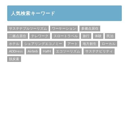
人気検索キーワード
サステナブルツーリズム
ワーケーション
多拠点居住
二拠点居住
テレワーク
スロートラベル
旅行
体験
民泊
ホテル
シェアリングエコノミー
アート
地方創生
ローカル
ADDress
Airbnb
HafH
エコツーリズム
サステナビリティ
脱炭素