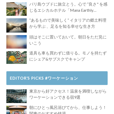
バリ島ウブドに旅立とう。心で ”良さ" を感
じるエシカルホテル「Mana Earthly
Paradise」
“あるもので美味しく” イタリアの郷土料理
から学ぶ 、足るを知る幸せな生き方
頭はそこに置いておいて。朝日をただ見に
いこう
道具も車も買わずに借りる。モノを持たず
にシェア&サブスクでキャンプ
EDITOR’S PICKS #ワーケーション
東京から好アクセス！温泉を満喫しながら
ワーケーションできる宿9選
朝にひとっ風呂浴びてから、仕事しよう！
関東のおすすめ銭湯