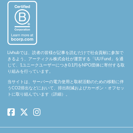
Livhubでは、読者の皆様が記事を読むだけで社会貢献に参加で
きるよう、アーティクル株式会社が運営する「
UU Fund
」を通
じて、1ユニークユーザーにつき0.1円をNPO団体に寄付する取
り組みを行っています。
当サイトは、サーバーの電力使用と取材活動のための移動に伴
うCO2排出などにおいて、排出削減およびカーボン・オフセッ
トに取り組んでいます（
詳細
）。