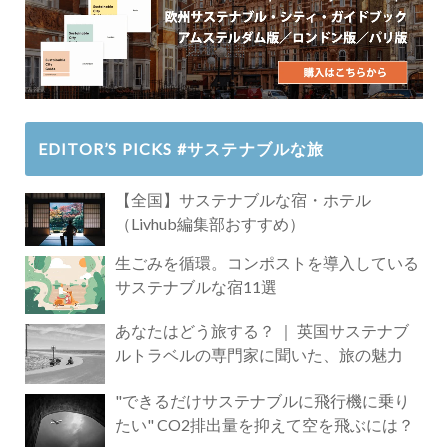
EDITOR’S PICKS #サステナブルな旅
【全国】サステナブルな宿・ホテル
（Livhub編集部おすすめ）
生ごみを循環。コンポストを導入している
サステナブルな宿11選
あなたはどう旅する？ ｜ 英国サステナブ
ルトラベルの専門家に聞いた、旅の魅力
"できるだけサステナブルに飛行機に乗り
たい" CO2排出量を抑えて空を飛ぶには？