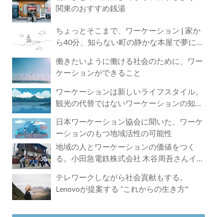
関東のおすすめ銭湯
ちょっとそこまで、ワーケーション | 家か
ら40分、知らない町の静かな本屋で夢に近
づく4時間の旅
働きたいように働ける社会のために、ワー
ケーションができること
ワーケーションは新しいライフスタイル。
観光の代替ではないワーケーションの知ら
れざる魅力
日本ワーケーション協会に聞いた、ワーケ
ーションのもつ地域活性の可能性
地域の人とワーケーションの価値をつく
る。小田急電鉄株式会社 木谷周吾さんイン
タビュー
テレワークしながら社会貢献もする。
Lenovoが提案する ”これからの生き方"