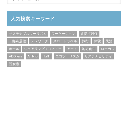
人気検索キーワード
サステナブルツーリズム
ワーケーション
多拠点居住
二拠点居住
テレワーク
スロートラベル
旅行
体験
民泊
ホテル
シェアリングエコノミー
アート
地方創生
ローカル
ADDress
Airbnb
HafH
エコツーリズム
サステナビリティ
脱炭素