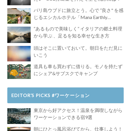
バリ島ウブドに旅立とう。心で ”良さ" を感
じるエシカルホテル「Mana Earthly
Paradise」
“あるもので美味しく” イタリアの郷土料理
から学ぶ 、足るを知る幸せな生き方
頭はそこに置いておいて。朝日をただ見に
いこう
道具も車も買わずに借りる。モノを持たず
にシェア&サブスクでキャンプ
EDITOR’S PICKS #ワーケーション
東京から好アクセス！温泉を満喫しながら
ワーケーションできる宿9選
朝にひとっ風呂浴びてから、仕事しよう！