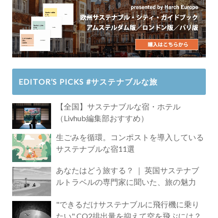
EDITOR’S PICKS #サステナブルな旅
【全国】サステナブルな宿・ホテル
（Livhub編集部おすすめ）
生ごみを循環。コンポストを導入している
サステナブルな宿11選
あなたはどう旅する？ ｜ 英国サステナブ
ルトラベルの専門家に聞いた、旅の魅力
"できるだけサステナブルに飛行機に乗り
たい" CO2排出量を抑えて空を飛ぶには？