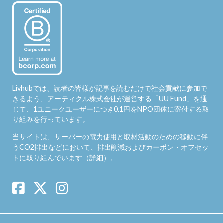
Livhubでは、読者の皆様が記事を読むだけで社会貢献に参加で
きるよう、アーティクル株式会社が運営する「
UU Fund
」を通
じて、1ユニークユーザーにつき0.1円をNPO団体に寄付する取
り組みを行っています。
当サイトは、サーバーの電力使用と取材活動のための移動に伴
うCO2排出などにおいて、排出削減およびカーボン・オフセッ
トに取り組んでいます（
詳細
）。