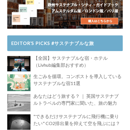
EDITOR’S PICKS #サステナブルな旅
【全国】サステナブルな宿・ホテル
（Livhub編集部おすすめ）
生ごみを循環。コンポストを導入している
サステナブルな宿11選
あなたはどう旅する？ ｜ 英国サステナブ
ルトラベルの専門家に聞いた、旅の魅力
"できるだけサステナブルに飛行機に乗り
たい" CO2排出量を抑えて空を飛ぶには？