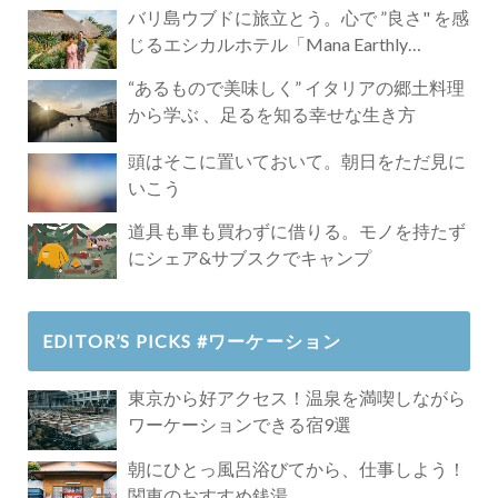
バリ島ウブドに旅立とう。心で ”良さ" を感
じるエシカルホテル「Mana Earthly
Paradise」
“あるもので美味しく” イタリアの郷土料理
から学ぶ 、足るを知る幸せな生き方
頭はそこに置いておいて。朝日をただ見に
いこう
道具も車も買わずに借りる。モノを持たず
にシェア&サブスクでキャンプ
EDITOR’S PICKS #ワーケーション
東京から好アクセス！温泉を満喫しながら
ワーケーションできる宿9選
朝にひとっ風呂浴びてから、仕事しよう！
関東のおすすめ銭湯