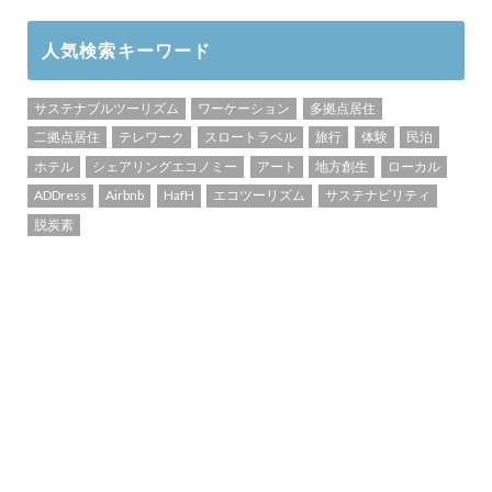
人気検索キーワード
サステナブルツーリズム
ワーケーション
多拠点居住
二拠点居住
テレワーク
スロートラベル
旅行
体験
民泊
ホテル
シェアリングエコノミー
アート
地方創生
ローカル
ADDress
Airbnb
HafH
エコツーリズム
サステナビリティ
脱炭素