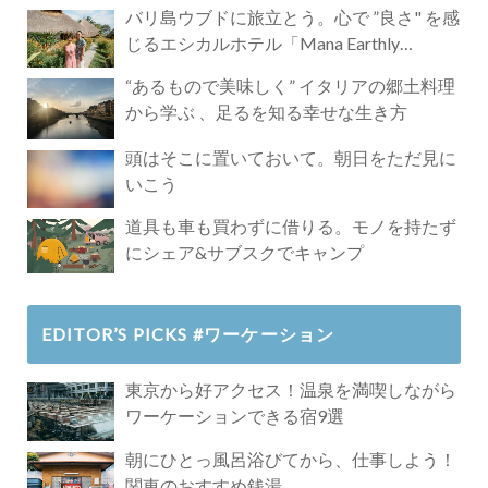
バリ島ウブドに旅立とう。心で ”良さ" を感
じるエシカルホテル「Mana Earthly
Paradise」
“あるもので美味しく” イタリアの郷土料理
から学ぶ 、足るを知る幸せな生き方
頭はそこに置いておいて。朝日をただ見に
いこう
道具も車も買わずに借りる。モノを持たず
にシェア&サブスクでキャンプ
EDITOR’S PICKS #ワーケーション
東京から好アクセス！温泉を満喫しながら
ワーケーションできる宿9選
朝にひとっ風呂浴びてから、仕事しよう！
関東のおすすめ銭湯