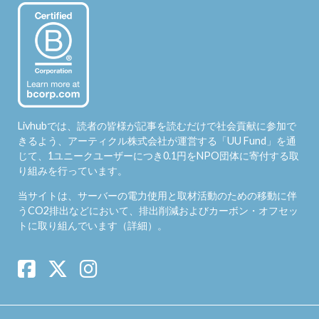
Livhubでは、読者の皆様が記事を読むだけで社会貢献に参加で
きるよう、アーティクル株式会社が運営する「
UU Fund
」を通
じて、1ユニークユーザーにつき0.1円をNPO団体に寄付する取
り組みを行っています。
当サイトは、サーバーの電力使用と取材活動のための移動に伴
うCO2排出などにおいて、排出削減およびカーボン・オフセッ
トに取り組んでいます（
詳細
）。