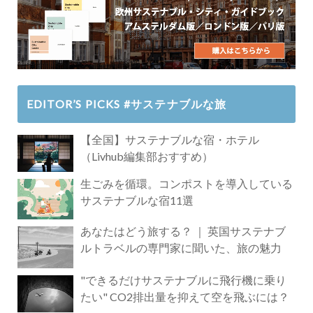
EDITOR’S PICKS #サステナブルな旅
【全国】サステナブルな宿・ホテル
（Livhub編集部おすすめ）
生ごみを循環。コンポストを導入している
サステナブルな宿11選
あなたはどう旅する？ ｜ 英国サステナブ
ルトラベルの専門家に聞いた、旅の魅力
"できるだけサステナブルに飛行機に乗り
たい" CO2排出量を抑えて空を飛ぶには？