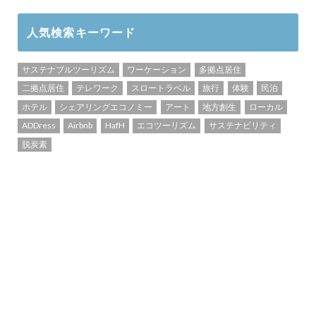
人気検索キーワード
サステナブルツーリズム
ワーケーション
多拠点居住
二拠点居住
テレワーク
スロートラベル
旅行
体験
民泊
ホテル
シェアリングエコノミー
アート
地方創生
ローカル
ADDress
Airbnb
HafH
エコツーリズム
サステナビリティ
脱炭素