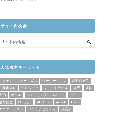
サイト内検索
人気検索キーワード
サステナブルツーリズム
ワーケーション
多拠点居住
二拠点居住
テレワーク
スロートラベル
旅行
体験
民泊
ホテル
シェアリングエコノミー
アート
地方創生
ローカル
ADDress
Airbnb
HafH
エコツーリズム
サステナビリティ
脱炭素