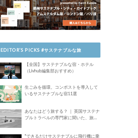
EDITOR’S PICKS #サステナブルな旅
【全国】サステナブルな宿・ホテル
（Livhub編集部おすすめ）
生ごみを循環。コンポストを導入して
いるサステナブルな宿11選
あなたはどう旅する？ ｜ 英国サステナ
ブルトラベルの専門家に聞いた、旅の
魅力
"できるだけサステナブルに飛行機に乗