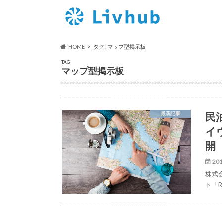
HOME
タグ : マップ型掲示板
TAG
マップ型掲示板
民
最新記事
イ
開
201
株式
ト「