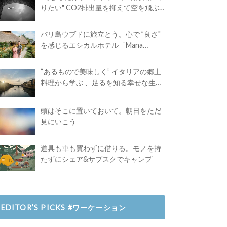
りたい" CO2排出量を抑えて空を飛ぶ
には？
バリ島ウブドに旅立とう。心で ”良さ"
を感じるエシカルホテル「Mana
Earthly Paradise」
“あるもので美味しく” イタリアの郷土
料理から学ぶ 、足るを知る幸せな生き
方
頭はそこに置いておいて。朝日をただ
見にいこう
道具も車も買わずに借りる。モノを持
たずにシェア&サブスクでキャンプ
EDITOR’S PICKS #ワーケーション