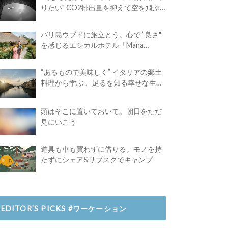
りたい" CO2排出量を抑えて空を飛ぶ
には？
バリ島ウブドに旅立とう。心で ”良さ"
を感じるエシカルホテル「Mana
Earthly Paradise」
“あるもので美味しく” イタリアの郷土
料理から学ぶ 、足るを知る幸せな生き
方
頭はそこに置いておいて。朝日をただ
見にいこう
道具も車も買わずに借りる。モノを持
たずにシェア&サブスクでキャンプ
EDITOR’S PICKS #ワーケーション