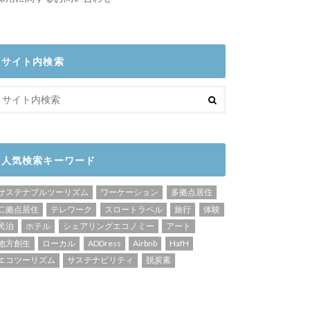
サイト内検索
人気検索キーワード
サステナブルツーリズム
ワーケーション
多拠点居住
二拠点居住
テレワーク
スロートラベル
旅行
体験
民泊
ホテル
シェアリングエコノミー
アート
地方創生
ローカル
ADDress
Airbnb
HafH
エコツーリズム
サステナビリティ
脱炭素