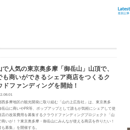
Latest
最新記事
山で人気の東京奥多摩「御岳山」山頂で、
でも商いができるシェア商店をつくるク
ウドファンディングを開始！
2.08.01
都西多摩地区の観光開発に取り組む「山の上広告社」は、東京奥多
御岳山に商いやPR等、ポップアップとして誰もが気軽にシェアして使
商店の改装費用を募集するクラウドファンディングプロジェクト「山
で商いが！？東京奥多摩・御岳山にみんなが使える商店を作りたい！
者も募集」を開催する。