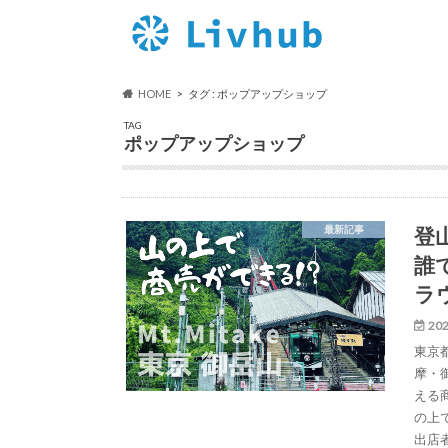
HOME
タグ : ポップアップショップ
TAG
ポップアップショップ
登
最新記事
誰
ラ
202
東京
摩・
える
の上
出店