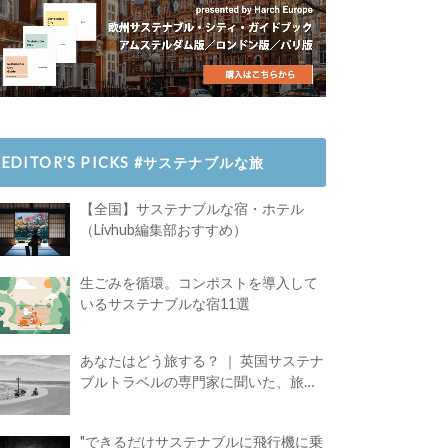
EDITOR’S PICKS #サステナブルな旅
【全国】サステナブルな宿・ホテル
（Livhub編集部おすすめ）
生ごみを循環。コンポストを導入して
いるサステナブルな宿11選
あなたはどう旅する？ ｜ 英国サステナ
ブルトラベルの専門家に聞いた、旅の
魅力
"できるだけサステナブルに飛行機に乗