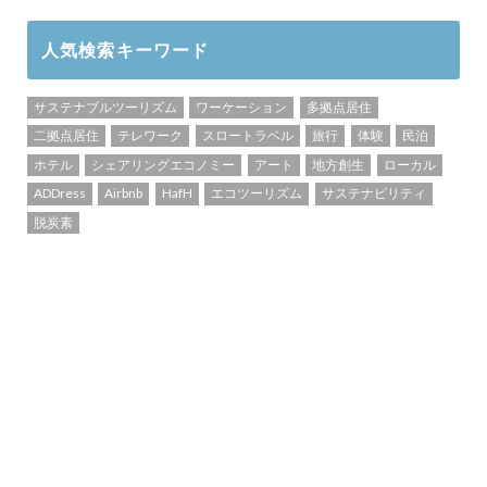
人気検索キーワード
サステナブルツーリズム
ワーケーション
多拠点居住
二拠点居住
テレワーク
スロートラベル
旅行
体験
民泊
ホテル
シェアリングエコノミー
アート
地方創生
ローカル
ADDress
Airbnb
HafH
エコツーリズム
サステナビリティ
脱炭素