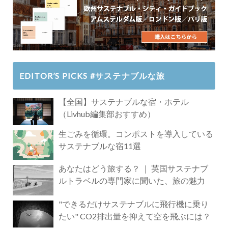
EDITOR’S PICKS #サステナブルな旅
【全国】サステナブルな宿・ホテル
（Livhub編集部おすすめ）
生ごみを循環。コンポストを導入している
サステナブルな宿11選
あなたはどう旅する？ ｜ 英国サステナブ
ルトラベルの専門家に聞いた、旅の魅力
"できるだけサステナブルに飛行機に乗り
たい" CO2排出量を抑えて空を飛ぶには？