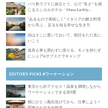
バリ島ウブドに旅立とう。心で ”良さ" を感
じるエシカルホテル「Mana Earthly
Paradise」
“あるもので美味しく” イタリアの郷土料理
から学ぶ 、足るを知る幸せな生き方
頭はそこに置いておいて。朝日をただ見に
いこう
道具も車も買わずに借りる。モノを持たず
にシェア&サブスクでキャンプ
EDITOR’S PICKS #ワーケーション
東京から好アクセス！温泉を満喫しながら
ワーケーションできる宿9選
朝にひとっ風呂浴びてから、仕事しよう！
関東のおすすめ銭湯