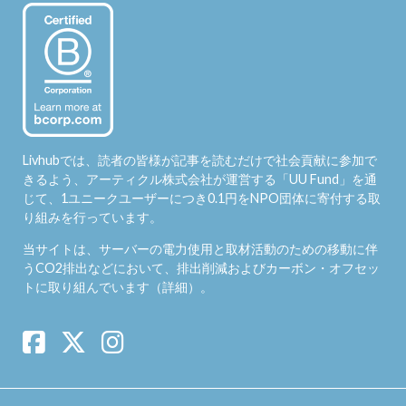
Livhubでは、読者の皆様が記事を読むだけで社会貢献に参加で
きるよう、アーティクル株式会社が運営する「
UU Fund
」を通
じて、1ユニークユーザーにつき0.1円をNPO団体に寄付する取
り組みを行っています。
当サイトは、サーバーの電力使用と取材活動のための移動に伴
うCO2排出などにおいて、排出削減およびカーボン・オフセッ
トに取り組んでいます（
詳細
）。