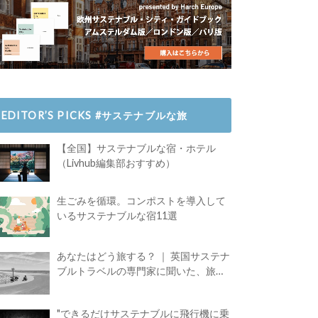
EDITOR’S PICKS #サステナブルな旅
【全国】サステナブルな宿・ホテル
（Livhub編集部おすすめ）
生ごみを循環。コンポストを導入して
いるサステナブルな宿11選
あなたはどう旅する？ ｜ 英国サステナ
ブルトラベルの専門家に聞いた、旅の
魅力
"できるだけサステナブルに飛行機に乗