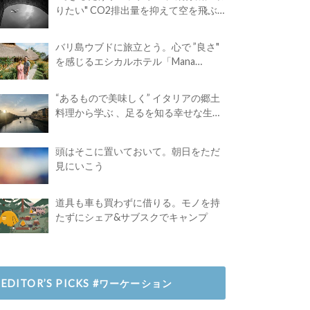
りたい" CO2排出量を抑えて空を飛ぶ
には？
バリ島ウブドに旅立とう。心で ”良さ"
を感じるエシカルホテル「Mana
Earthly Paradise」
“あるもので美味しく” イタリアの郷土
料理から学ぶ 、足るを知る幸せな生き
方
頭はそこに置いておいて。朝日をただ
見にいこう
道具も車も買わずに借りる。モノを持
たずにシェア&サブスクでキャンプ
EDITOR’S PICKS #ワーケーション