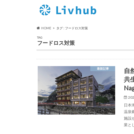
HOME
タグ : フードロス対策
TAG
フードロス対策
自
最新記事
共
Na
202
日本
温泉
施設
業とし