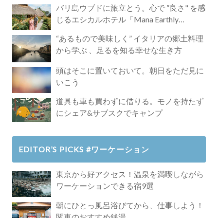
バリ島ウブドに旅立とう。心で ”良さ" を感
じるエシカルホテル「Mana Earthly
Paradise」
“あるもので美味しく” イタリアの郷土料理
から学ぶ 、足るを知る幸せな生き方
頭はそこに置いておいて。朝日をただ見に
いこう
道具も車も買わずに借りる。モノを持たず
にシェア&サブスクでキャンプ
EDITOR’S PICKS #ワーケーション
東京から好アクセス！温泉を満喫しながら
ワーケーションできる宿9選
朝にひとっ風呂浴びてから、仕事しよう！
関東のおすすめ銭湯