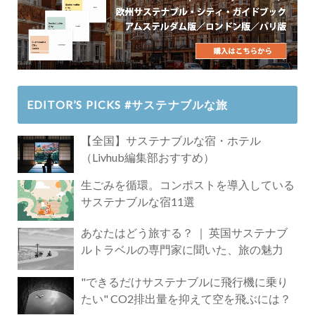
EDITOR’S PICKS #サステナブルな旅
【全国】サステナブルな宿・ホテル
（Livhub編集部おすすめ）
生ごみを循環。コンポストを導入している
サステナブルな宿11選
あなたはどう旅する？ ｜ 英国サステナブ
ルトラベルの専門家に聞いた、旅の魅力
"できるだけサステナブルに飛行機に乗り
たい" CO2排出量を抑えて空を飛ぶには？