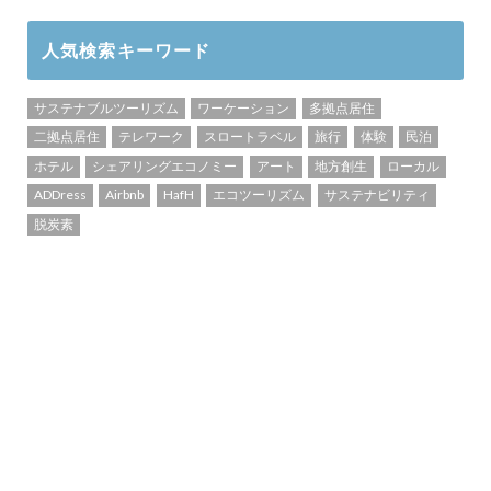
人気検索キーワード
サステナブルツーリズム
ワーケーション
多拠点居住
二拠点居住
テレワーク
スロートラベル
旅行
体験
民泊
ホテル
シェアリングエコノミー
アート
地方創生
ローカル
ADDress
Airbnb
HafH
エコツーリズム
サステナビリティ
脱炭素