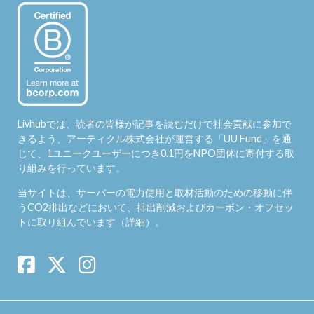
Livhubでは、読者の皆様が記事を読むだけで社会貢献に参加で
きるよう、アーティクル株式会社が運営する「
UU Fund
」を通
じて、1ユニークユーザーにつき0.1円をNPO団体に寄付する取
り組みを行っています。
当サイトは、サーバーの電力使用と取材活動のための移動に伴
うCO2排出などにおいて、排出削減およびカーボン・オフセッ
トに取り組んでいます（
詳細
）。