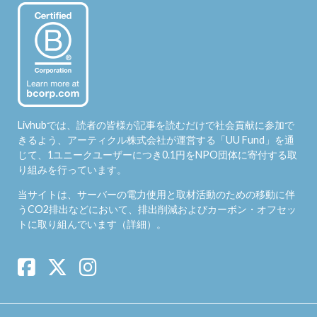
Livhubでは、読者の皆様が記事を読むだけで社会貢献に参加で
きるよう、アーティクル株式会社が運営する「
UU Fund
」を通
じて、1ユニークユーザーにつき0.1円をNPO団体に寄付する取
り組みを行っています。
当サイトは、サーバーの電力使用と取材活動のための移動に伴
うCO2排出などにおいて、排出削減およびカーボン・オフセッ
トに取り組んでいます（
詳細
）。