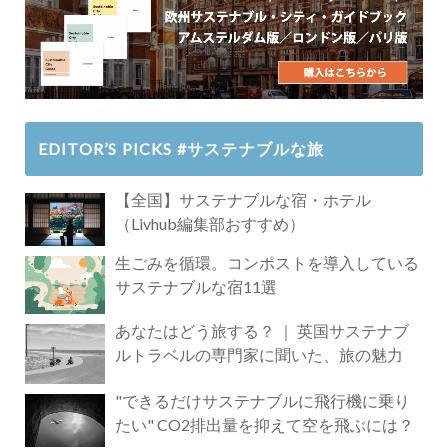
EDITOR’S PICKS #サステナブルな旅
【全国】サステナブルな宿・ホテル
（Livhub編集部おすすめ）
生ごみを循環。コンポストを導入している
サステナブルな宿11選
あなたはどう旅する？ ｜ 英国サステナブ
ルトラベルの専門家に聞いた、旅の魅力
"できるだけサステナブルに飛行機に乗り
たい" CO2排出量を抑えて空を飛ぶには？