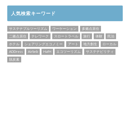
人気検索キーワード
サステナブルツーリズム
ワーケーション
多拠点居住
二拠点居住
テレワーク
スロートラベル
旅行
体験
民泊
ホテル
シェアリングエコノミー
アート
地方創生
ローカル
ADDress
Airbnb
HafH
エコツーリズム
サステナビリティ
脱炭素