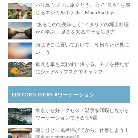
バリ島ウブドに旅立とう。心で ”良さ" を感
じるエシカルホテル「Mana Earthly
Paradise」
“あるもので美味しく” イタリアの郷土料理
から学ぶ 、足るを知る幸せな生き方
頭はそこに置いておいて。朝日をただ見に
いこう
道具も車も買わずに借りる。モノを持たず
にシェア&サブスクでキャンプ
EDITOR’S PICKS #ワーケーション
東京から好アクセス！温泉を満喫しながら
ワーケーションできる宿9選
朝にひとっ風呂浴びてから、仕事しよう！
関東のおすすめ銭湯