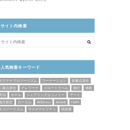
サイト内検索
人気検索キーワード
サステナブルツーリズム
ワーケーション
多拠点居住
二拠点居住
テレワーク
スロートラベル
旅行
体験
民泊
ホテル
シェアリングエコノミー
アート
地方創生
ローカル
ADDress
Airbnb
HafH
エコツーリズム
サステナビリティ
脱炭素