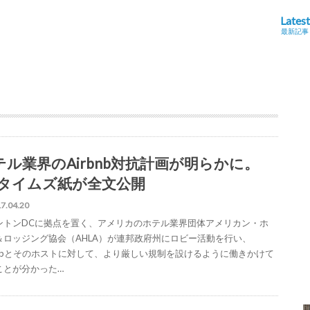
Latest
最新記事
テル業界のAirbnb対抗計画が明らかに。
Yタイムズ紙が全文公開
7.04.20
ントンDCに拠点を置く、アメリカのホテル業界団体アメリカン・ホ
＆ロッジング協会（AHLA）が連邦政府州にロビー活動を行い、
rbnbとそのホストに対して、より厳しい規制を設けるように働きかけて
ことが分かった…