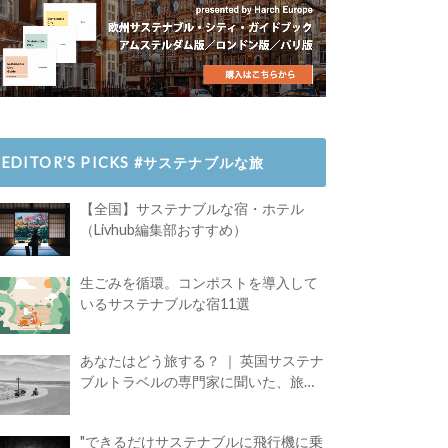
EDITOR’S PICKS #サステナブルな旅
【全国】サステナブルな宿・ホテル
（Livhub編集部おすすめ）
生ごみを循環。コンポストを導入して
いるサステナブルな宿11選
あなたはどう旅する？ ｜ 英国サステナ
ブルトラベルの専門家に聞いた、旅の
魅力
"できるだけサステナブルに飛行機に乗