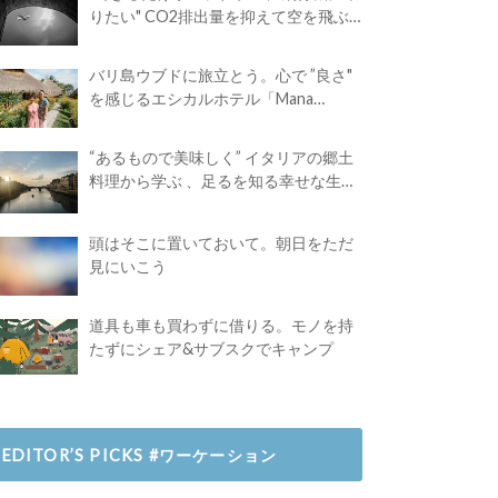
りたい" CO2排出量を抑えて空を飛ぶ
には？
バリ島ウブドに旅立とう。心で ”良さ"
を感じるエシカルホテル「Mana
Earthly Paradise」
“あるもので美味しく” イタリアの郷土
料理から学ぶ 、足るを知る幸せな生き
方
頭はそこに置いておいて。朝日をただ
見にいこう
道具も車も買わずに借りる。モノを持
たずにシェア&サブスクでキャンプ
EDITOR’S PICKS #ワーケーション