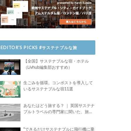
EDITOR’S PICKS #サステナブルな旅
【全国】サステナブルな宿・ホテル
（Livhub編集部おすすめ）
生ごみを循環。コンポストを導入して
いるサステナブルな宿11選
あなたはどう旅する？ ｜ 英国サステナ
ブルトラベルの専門家に聞いた、旅の
魅力
"できるだけサステナブルに飛行機に乗