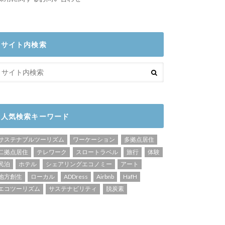
サイト内検索
人気検索キーワード
サステナブルツーリズム
ワーケーション
多拠点居住
二拠点居住
テレワーク
スロートラベル
旅行
体験
民泊
ホテル
シェアリングエコノミー
アート
地方創生
ローカル
ADDress
Airbnb
HafH
エコツーリズム
サステナビリティ
脱炭素