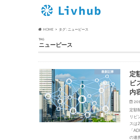
HOME
タグ : ニューピース
TAG
ニューピース
定
最新記事
ビ
内
201
定額制
リビ
スは
「A
の連