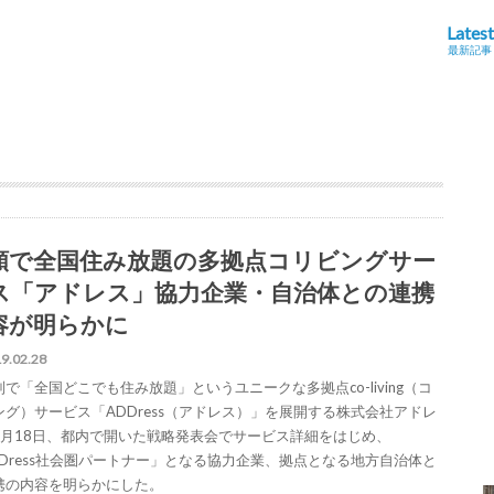
Latest
最新記事
額で全国住み放題の多拠点コリビングサー
ス「アドレス」協力企業・自治体との連携
容が明らかに
9.02.28
で「全国どこでも住み放題」というユニークな多拠点co-living（コ
ング）サービス「ADDress（アドレス）」を展開する株式会社アドレ
2月18日、都内で開いた戦略発表会でサービス詳細をはじめ、
DDress社会圏パートナー」となる協力企業、拠点となる地方自治体と
携の内容を明らかにした。