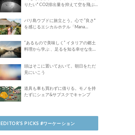
りたい" CO2排出量を抑えて空を飛ぶ
には？
バリ島ウブドに旅立とう。心で ”良さ"
を感じるエシカルホテル「Mana
Earthly Paradise」
“あるもので美味しく” イタリアの郷土
料理から学ぶ 、足るを知る幸せな生き
方
頭はそこに置いておいて。朝日をただ
見にいこう
道具も車も買わずに借りる。モノを持
たずにシェア&サブスクでキャンプ
EDITOR’S PICKS #ワーケーション