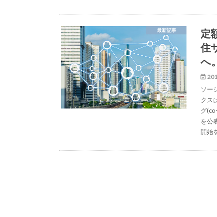
定
最新記事
住
へ
201
ソー
クス
グ(c
を公
開始