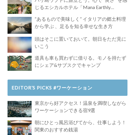
じるエシカルホテル「Mana Earthly
Paradise」
“あるもので美味しく” イタリアの郷土料理
から学ぶ 、足るを知る幸せな生き方
頭はそこに置いておいて。朝日をただ見に
いこう
道具も車も買わずに借りる。モノを持たず
にシェア&サブスクでキャンプ
EDITOR’S PICKS #ワーケーション
東京から好アクセス！温泉を満喫しながら
ワーケーションできる宿9選
朝にひとっ風呂浴びてから、仕事しよう！
関東のおすすめ銭湯