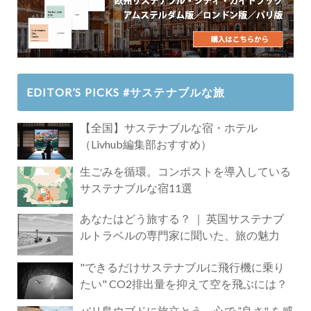
EDITOR’S PICKS #サステナブルな旅
【全国】サステナブルな宿・ホテル
（Livhub編集部おすすめ）
生ごみを循環。コンポストを導入している
サステナブルな宿11選
あなたはどう旅する？ ｜ 英国サステナブ
ルトラベルの専門家に聞いた、旅の魅力
"できるだけサステナブルに飛行機に乗り
たい" CO2排出量を抑えて空を飛ぶには？
バリ島ウブドに旅立とう。心で ”良さ" を感