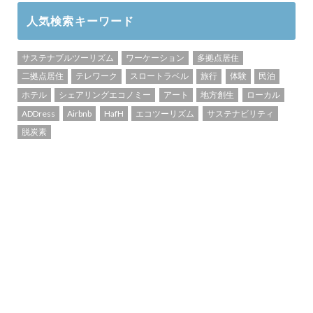
人気検索キーワード
サステナブルツーリズム
ワーケーション
多拠点居住
二拠点居住
テレワーク
スロートラベル
旅行
体験
民泊
ホテル
シェアリングエコノミー
アート
地方創生
ローカル
ADDress
Airbnb
HafH
エコツーリズム
サステナビリティ
脱炭素