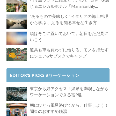
じるエシカルホテル「Mana Earthly
Paradise」
“あるもので美味しく” イタリアの郷土料理
から学ぶ 、足るを知る幸せな生き方
頭はそこに置いておいて。朝日をただ見に
いこう
道具も車も買わずに借りる。モノを持たず
にシェア&サブスクでキャンプ
EDITOR’S PICKS #ワーケーション
東京から好アクセス！温泉を満喫しながら
ワーケーションできる宿9選
朝にひとっ風呂浴びてから、仕事しよう！
関東のおすすめ銭湯