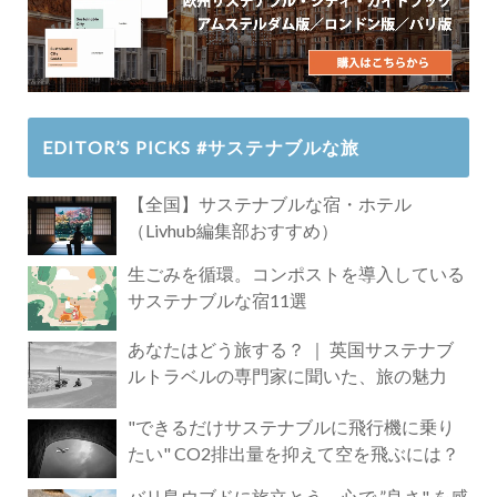
EDITOR’S PICKS #サステナブルな旅
【全国】サステナブルな宿・ホテル
（Livhub編集部おすすめ）
生ごみを循環。コンポストを導入している
サステナブルな宿11選
あなたはどう旅する？ ｜ 英国サステナブ
ルトラベルの専門家に聞いた、旅の魅力
"できるだけサステナブルに飛行機に乗り
たい" CO2排出量を抑えて空を飛ぶには？
バリ島ウブドに旅立とう。心で ”良さ" を感