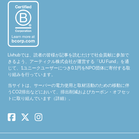
Livhubでは、読者の皆様が記事を読むだけで社会貢献に参加で
きるよう、アーティクル株式会社が運営する「
UU Fund
」を通
じて、1ユニークユーザーにつき0.1円をNPO団体に寄付する取
り組みを行っています。
当サイトは、サーバーの電力使用と取材活動のための移動に伴
うCO2排出などにおいて、排出削減およびカーボン・オフセッ
トに取り組んでいます（
詳細
）。