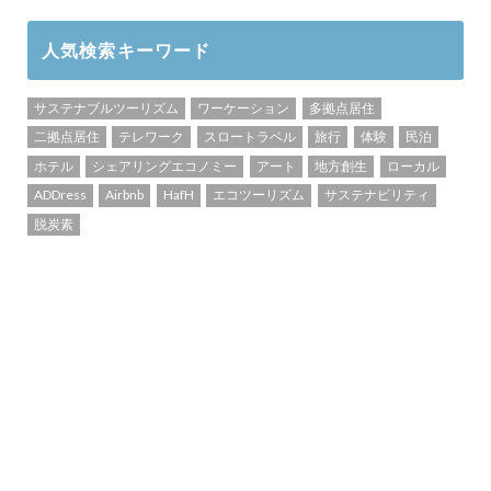
人気検索キーワード
サステナブルツーリズム
ワーケーション
多拠点居住
二拠点居住
テレワーク
スロートラベル
旅行
体験
民泊
ホテル
シェアリングエコノミー
アート
地方創生
ローカル
ADDress
Airbnb
HafH
エコツーリズム
サステナビリティ
脱炭素