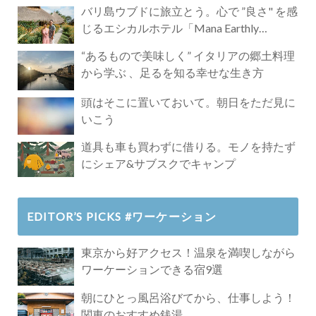
バリ島ウブドに旅立とう。心で ”良さ" を感
じるエシカルホテル「Mana Earthly
Paradise」
“あるもので美味しく” イタリアの郷土料理
から学ぶ 、足るを知る幸せな生き方
頭はそこに置いておいて。朝日をただ見に
いこう
道具も車も買わずに借りる。モノを持たず
にシェア&サブスクでキャンプ
EDITOR’S PICKS #ワーケーション
東京から好アクセス！温泉を満喫しながら
ワーケーションできる宿9選
朝にひとっ風呂浴びてから、仕事しよう！
関東のおすすめ銭湯