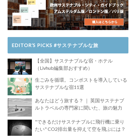
EDITOR’S PICKS #サステナブルな旅
【全国】サステナブルな宿・ホテル
（Livhub編集部おすすめ）
生ごみを循環。コンポストを導入している
サステナブルな宿11選
あなたはどう旅する？ ｜ 英国サステナブ
ルトラベルの専門家に聞いた、旅の魅力
"できるだけサステナブルに飛行機に乗り
たい" CO2排出量を抑えて空を飛ぶには？