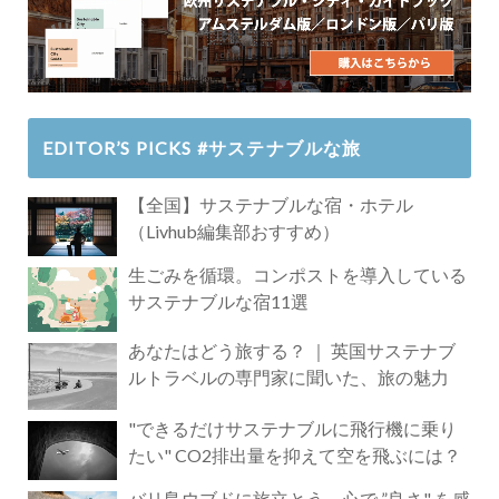
EDITOR’S PICKS #サステナブルな旅
【全国】サステナブルな宿・ホテル
（Livhub編集部おすすめ）
生ごみを循環。コンポストを導入している
サステナブルな宿11選
あなたはどう旅する？ ｜ 英国サステナブ
ルトラベルの専門家に聞いた、旅の魅力
"できるだけサステナブルに飛行機に乗り
たい" CO2排出量を抑えて空を飛ぶには？
バリ島ウブドに旅立とう。心で ”良さ" を感