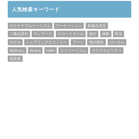
人気検索キーワード
サステナブルツーリズム
ワーケーション
多拠点居住
二拠点居住
テレワーク
スロートラベル
旅行
体験
民泊
ホテル
シェアリングエコノミー
アート
地方創生
ローカル
ADDress
Airbnb
HafH
エコツーリズム
サステナビリティ
脱炭素