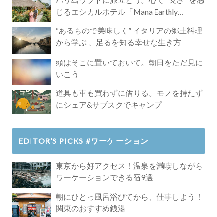
じるエシカルホテル「Mana Earthly
Paradise」
“あるもので美味しく” イタリアの郷土料理
から学ぶ 、足るを知る幸せな生き方
頭はそこに置いておいて。朝日をただ見に
いこう
道具も車も買わずに借りる。モノを持たず
にシェア&サブスクでキャンプ
EDITOR’S PICKS #ワーケーション
東京から好アクセス！温泉を満喫しながら
ワーケーションできる宿9選
朝にひとっ風呂浴びてから、仕事しよう！
関東のおすすめ銭湯