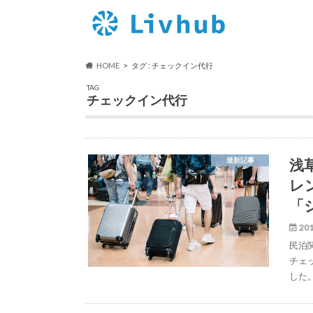
HOME
タグ : チェックイン代行
TAG
チェックイン代行
浅
最新記事
レ
「
201
民泊
チェ
した