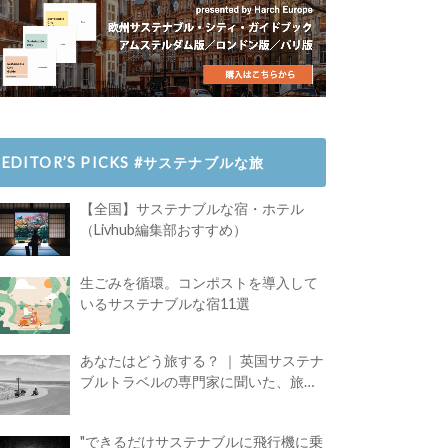
EDITOR’S PICKS #サステナブルな旅
【全国】サステナブルな宿・ホテル
（Livhub編集部おすすめ）
生ごみを循環。コンポストを導入して
いるサステナブルな宿11選
あなたはどう旅する？ ｜ 英国サステナ
ブルトラベルの専門家に聞いた、旅の
魅力
"できるだけサステナブルに飛行機に乗