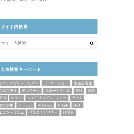
サイト内検索
人気検索キーワード
サステナブルツーリズム
ワーケーション
多拠点居住
二拠点居住
テレワーク
スロートラベル
旅行
体験
民泊
ホテル
シェアリングエコノミー
アート
地方創生
ローカル
ADDress
Airbnb
HafH
エコツーリズム
サステナビリティ
脱炭素