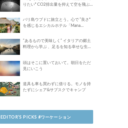
りたい" CO2排出量を抑えて空を飛ぶ
には？
バリ島ウブドに旅立とう。心で ”良さ"
を感じるエシカルホテル「Mana
Earthly Paradise」
“あるもので美味しく” イタリアの郷土
料理から学ぶ 、足るを知る幸せな生き
方
頭はそこに置いておいて。朝日をただ
見にいこう
道具も車も買わずに借りる。モノを持
たずにシェア&サブスクでキャンプ
EDITOR’S PICKS #ワーケーション