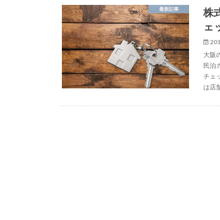
株
最新記事
ェ
201
大阪
民泊
チェ
は店