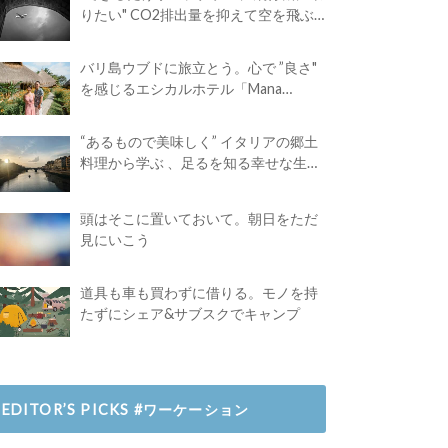
りたい" CO2排出量を抑えて空を飛ぶ
には？
バリ島ウブドに旅立とう。心で ”良さ"
を感じるエシカルホテル「Mana
Earthly Paradise」
“あるもので美味しく” イタリアの郷土
料理から学ぶ 、足るを知る幸せな生き
方
頭はそこに置いておいて。朝日をただ
見にいこう
道具も車も買わずに借りる。モノを持
たずにシェア&サブスクでキャンプ
EDITOR’S PICKS #ワーケーション