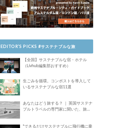
EDITOR’S PICKS #サステナブルな旅
【全国】サステナブルな宿・ホテル
（Livhub編集部おすすめ）
生ごみを循環。コンポストを導入して
いるサステナブルな宿11選
あなたはどう旅する？ ｜ 英国サステナ
ブルトラベルの専門家に聞いた、旅の
魅力
"できるだけサステナブルに飛行機に乗