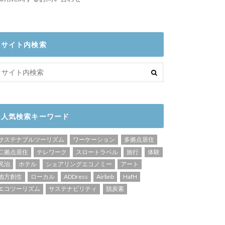
サイト内検索
人気検索キーワード
サステナブルツーリズム
ワーケーション
多拠点居住
二拠点居住
テレワーク
スロートラベル
旅行
体験
民泊
ホテル
シェアリングエコノミー
アート
地方創生
ローカル
ADDress
Airbnb
HafH
エコツーリズム
サステナビリティ
脱炭素