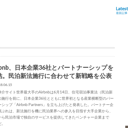
Latest
最新記事
irbnb、日本企業36社とパートナーシップを
結。民泊新法施行に合わせて新戦略を公表
8.06.15
仲介サイト世界最大手のAirbnbは6月14日、住宅宿泊事業法（民泊新
の施行を前に、日本企業36社とともに世界初となる産業横断型のパー
シップ「Airbnb Partners」を立ち上げたと発表した。パートナー企
顔ぶれは、新法施行を機に民泊業界への参入を目指す大手企業から、
から民泊市場で独自のサービスを提供してきたベンチャー企業まで
だ。