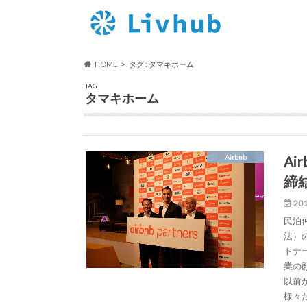
HOME
タグ : タマキホーム
TAG
タマキホーム
A
Airbnb
締
201
民泊
法）
トナー
業の
以前
様々