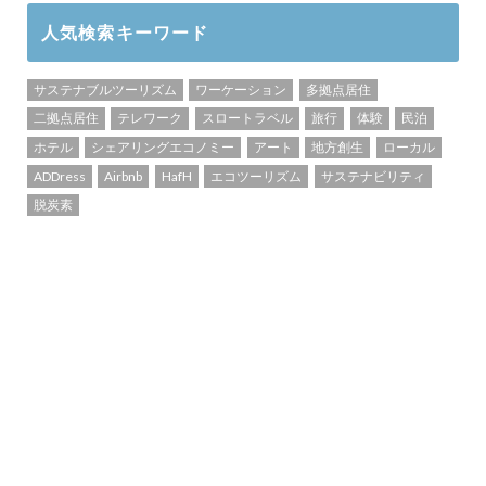
人気検索キーワード
サステナブルツーリズム
ワーケーション
多拠点居住
二拠点居住
テレワーク
スロートラベル
旅行
体験
民泊
ホテル
シェアリングエコノミー
アート
地方創生
ローカル
ADDress
Airbnb
HafH
エコツーリズム
サステナビリティ
脱炭素