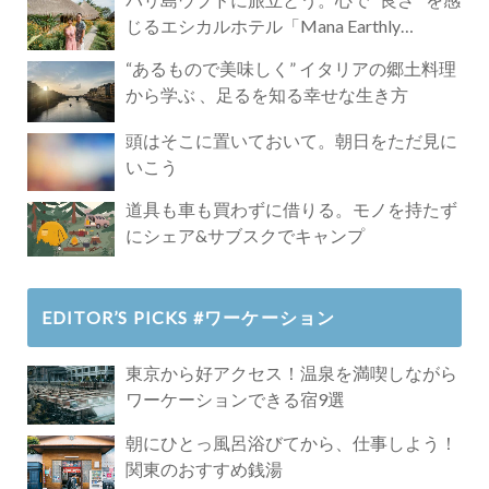
じるエシカルホテル「Mana Earthly
Paradise」
“あるもので美味しく” イタリアの郷土料理
から学ぶ 、足るを知る幸せな生き方
頭はそこに置いておいて。朝日をただ見に
いこう
道具も車も買わずに借りる。モノを持たず
にシェア&サブスクでキャンプ
EDITOR’S PICKS #ワーケーション
東京から好アクセス！温泉を満喫しながら
ワーケーションできる宿9選
朝にひとっ風呂浴びてから、仕事しよう！
関東のおすすめ銭湯