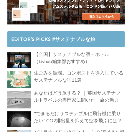
EDITOR’S PICKS #サステナブルな旅
【全国】サステナブルな宿・ホテル
（Livhub編集部おすすめ）
生ごみを循環。コンポストを導入している
サステナブルな宿11選
あなたはどう旅する？ ｜ 英国サステナブ
ルトラベルの専門家に聞いた、旅の魅力
"できるだけサステナブルに飛行機に乗り
たい" CO2排出量を抑えて空を飛ぶには？
バリ島ウブドに旅立とう。心で ”良さ" を感