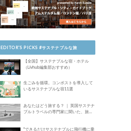
EDITOR’S PICKS #サステナブルな旅
【全国】サステナブルな宿・ホテル
（Livhub編集部おすすめ）
生ごみを循環。コンポストを導入して
いるサステナブルな宿11選
あなたはどう旅する？ ｜ 英国サステナ
ブルトラベルの専門家に聞いた、旅の
魅力
"できるだけサステナブルに飛行機に乗