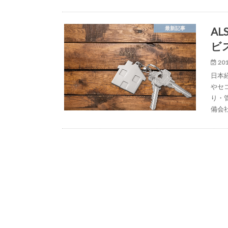
A
最新記事
ビ
201
日本
やセ
り・
備会