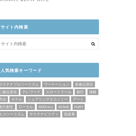
サイト内検索
人気検索キーワード
サステナブルツーリズム
ワーケーション
多拠点居住
二拠点居住
テレワーク
スロートラベル
旅行
体験
民泊
ホテル
シェアリングエコノミー
アート
地方創生
ローカル
ADDress
Airbnb
HafH
エコツーリズム
サステナビリティ
脱炭素