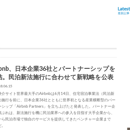
Latest
最新記事
irbnb、日本企業36社とパートナーシップを
結。民泊新法施行に合わせて新戦略を公表
8.06.15
仲介サイト世界最大手のAirbnbは6月14日、住宅宿泊事業法（民泊新
の施行を前に、日本企業36社とともに世界初となる産業横断型のパー
シップ「Airbnb Partners」を立ち上げたと発表した。パートナー企
顔ぶれは、新法施行を機に民泊業界への参入を目指す大手企業から、
から民泊市場で独自のサービスを提供してきたベンチャー企業まで
だ。