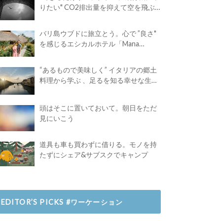
りたい" CO2排出量を抑えて空を飛ぶ
には？
バリ島ウブドに旅立とう。心で ”良さ"
を感じるエシカルホテル「Mana
Earthly Paradise」
“あるもので美味しく” イタリアの郷土
料理から学ぶ 、足るを知る幸せな生き
方
頭はそこに置いておいて。朝日をただ
見にいこう
道具も車も買わずに借りる。モノを持
たずにシェア&サブスクでキャンプ
EDITOR’S PICKS #ワーケーション