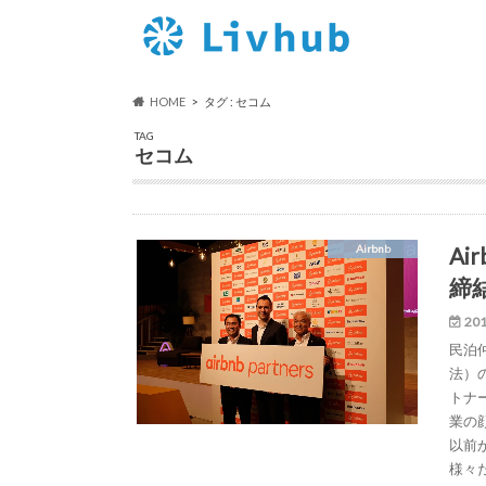
HOME
タグ : セコム
TAG
セコム
A
Airbnb
締
201
民泊
法）
トナー
業の
以前
様々